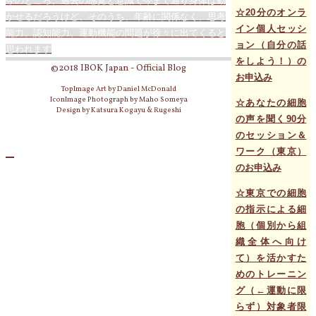
今のところ、過去の感覚と意識で今まで通り身体は動
☆20分のオンラ
かせるだろうけど、そのうち、年齢に関係なく、思考
イン個人セッシ
能力、認知能力、運動機能の問題が徐々に出てくると
ョン（自分の話
思われます
をしよう！）の
©2018 IBOK Japan - Official Blog
お申込み
TopImage Art by Daniel McDonald
IconImage Photograph by Maho Someya
☆あなたの細胞
Design by Katsura Kogayu & Rugeshi
の声を聞く90分
のセッション＆
ワーク（東京）
のお申込み
☆東京での細胞
の指示による細
胞（個別から組
織全体へ向け
て）を活かすた
めのトレーニン
グ（←運動に限
らず）対象者限