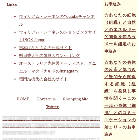
お申込み
Links
☆あなたの細胞
ウィリアム・レーネンのYoutubeチャンネ
（組織）と自然
ル
とのエネルギー
ウィリアム・レーネンのショッピングサイ
的関係を知ろう
トIBOK Japan
メール鑑定のお
吉本ばななさんの公式サイト
申込み
明日香天翔の気脈カウンセリング
☆あなたの身体
オーストラリア先住民アーティスト、ダニ
の反応／気づき
エル・マクドナルドのInstagram
／疑問から関係
増田浩樹氏の会社のサイト
する細胞（組
織）を発見し事
情を聞く～この
HOME
Contact us
Shopping Site
一歩が身体（細
Twitter
胞）とのコミュ
経験で培った能力・スキルと細胞と肉体が提示するあ
ニケーションの
なたの新たな可能性（才能）を知る90分のオンライン
始まり～のお申
セッションのお申し込み開始
込み