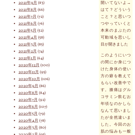
2021年9月
(83)
開いてないよ→
2021年8月
(66)
はて？どういう
2021年7月
(72)
こと？と思いつ
2021年6月
(76)
つやっていくと
2021年5月
(52)
本来のまぶたの
2021年4月
(58)
可動域を思いし
2021年3月
(85)
目が開きました
2021年2月
(74)
このようにいつ
2021年1月
(64)
の間にか身につ
2020年12月
(100)
けた身体の使い
2020年11月
(95)
方の癖を教えて
2020年10月
(106)
もらい改善中で
2020年9月
(86)
す。膝痛はグル
2020年8月
(84)
コサミン飲むお
2020年7月
(92)
年頃なのかしら
2020年6月
(107)
なんて思いまし
2020年5月
(79)
たが全然違いま
2020年4月
(78)
した。今回のお
2020年3月
(80)
肌の悩みも一般
2020年2月
(95)