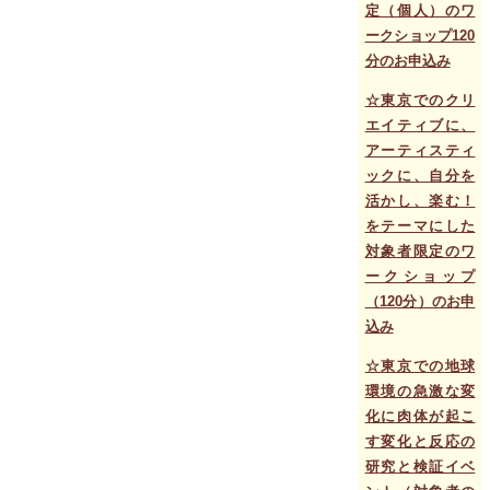
定（個人）のワ
ークショップ120
分のお申込み
☆東京でのクリ
エイティブに、
アーティスティ
ックに、自分を
活かし、楽む！
をテーマにした
対象者限定のワ
ークショップ
（120分）のお申
込み
☆
東京での
地球
環境の急激な変
化に肉体が起こ
す変化と反応の
研究と検証イベ