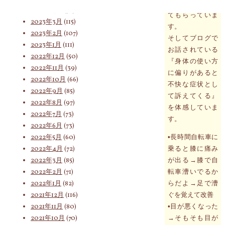
さんに身体をみ
2023年4月
(76)
てもらっていま
2023年3月
(115)
す。
索
2023年2月
(107)
そしてブログで
2023年1月
(111)
お話されている
2022年12月
(50)
『身体の使い方
2022年11月
(39)
対
に偏りがあると
2022年10月
(66)
不快な症状とし
2022年9月
(85)
て訴えてくる』
2022年8月
(97)
を体感していま
象:
2022年7月
(73)
す。
2022年6月
(73)
2022年5月
(60)
•長時間自転車に
2022年4月
(72)
乗ると膝に痛み
2022年3月
(85)
が出る→膝で自
2022年2月
(71)
転車漕いでるか
2022年1月
(82)
らだよ→足で漕
2021年12月
(116)
ぐを覚えて改善
2021年11月
(80)
•目が悪くなった
2021年10月
(70)
→そもそも目が