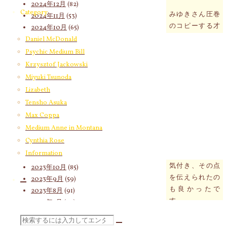
2024年12月
(82)
Category
みゆきさん圧巻
2024年11月
(53)
のコピーする才
2024年10月
(65)
能を使って私の
2024年9月
(58)
Daniel McDonald
身体を分析して
2024年8月
(65)
Psychic Medium Bill
くれました。
2024年7月
(63)
Krzysztof Jackowski
前回のアドバイ
2024年6月
(72)
Miyuki Tsunoda
スにより毎日の
2024年5月
(72)
Lizabeth
身体の状態を簡
2024年4月
(72)
Tensho Asuka
単に記録してい
2024年3月
(70)
Max Coppa
て肌問題は食べ
2024年2月
(55)
Medium Anne in Montana
物ではなく身体
2024年1月
(66)
Cynthia Rose
の水分量に原因
2023年12月
(77)
Information
があるのではと
2023年11月
(66)
気付き、その点
2023年10月
(85)
を伝えられたの
2023年9月
(59)
も良かったで
2023年8月
(91)
す。
2023年7月
(89)
2023年6月
(62)
定期的にみゆき
検
2023年5月
(74)