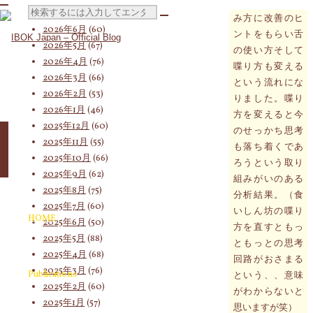
を相談。水の飲
検
2026年7月
(58)
み方に改善のヒ
2026年6月
(60)
ントをもらい舌
2026年5月
(67)
の使い方そして
2026年4月
(76)
喋り方も変える
索
2026年3月
(66)
という流れにな
2026年2月
(53)
りました。喋り
2026年1月
(46)
方を変えると今
対
2025年12月
(60)
のせっかち思考
2025年11月
(55)
も落ち着くであ
2025年10月
(66)
ろうという取り
2025年9月
(62)
組みがいのある
象:
2025年8月
(75)
分析結果。（食
2025年7月
(60)
いしん坊の喋り
HOME
2025年6月
(50)
方を直すともっ
2025年5月
(88)
ともっとの思考
2025年4月
(68)
回路がおさまる
2025年3月
(76)
Publications
という、、意味
2025年2月
(60)
がわからないと
2025年1月
(57)
思いますが笑）