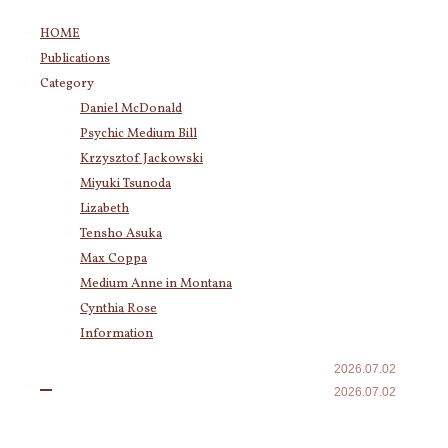
コ
HOME
ン
Publications
テ
Category
Category
ン
Daniel McDonald
(243)
Daniel McDonald
ツ
Psychic Medium Bill
(11)
Psychic Medium Bill
へ
Katherine
(23)
ス
Krzysztof Jackowski
Krzysztof Jackowski
(83)
キ
Miyuki Tsunoda
Miyuki Tsunoda
(2,917)
120分の個
ッ
Lizabeth
Lizabeth
(255)
プ
人セッショ
Tensho Asuka
Tensho Asuka
(3,027)
Max Coppa
ンをお受け
Amanda Coppa
(210)
Medium Anne in Montana
Max Coppa
(403)
になった方
Cynthia Rose
Medium Anne in Montana
(21)
から
Cynthia Rose
(4)
Information
2026.07.02
2026.07.02
Archives
今回は肌の乾燥
2026年8月
(12)