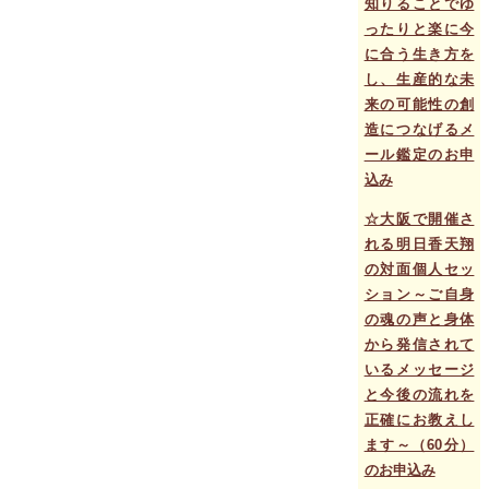
知りることでゆ
ったりと楽に今
に合う生き方を
し、生産的な未
来の可能性の創
造につなげるメ
ール鑑定のお申
込み
☆大阪で開催さ
れる明日香天翔
の対面個人セッ
ション～ご自身
の魂の声と身体
から発信されて
いるメッセージ
と今後の流れを
正確にお教えし
ます～（60分）
のお申込み