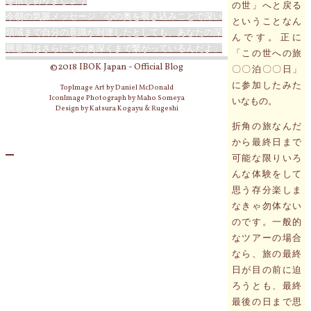
を信じ切りましょう
の世」へと戻る
今朝の気脈メッセージ「心の奥を覗き込みことで深い
ということなん
領域まで自分の意識が到達したとしても、あなたの深
んです。正に
層意識はさらにその奥深くまで繋がっているんだよ」
「この世への旅
©2018 IBOK Japan - Official Blog
〇〇泊〇〇日」
に参加したみた
TopImage Art by Daniel McDonald
IconImage Photograph by Maho Someya
いなもの。
Design by Katsura Kogayu & Rugeshi
折角の旅なんだ
から最終日まで
可能な限りいろ
んな体験をして
思う存分楽しま
なきゃ勿体ない
のです。一般的
なツアーの場合
なら、旅の最終
日が目の前に迫
ろうとも、最終
最後の日まで思