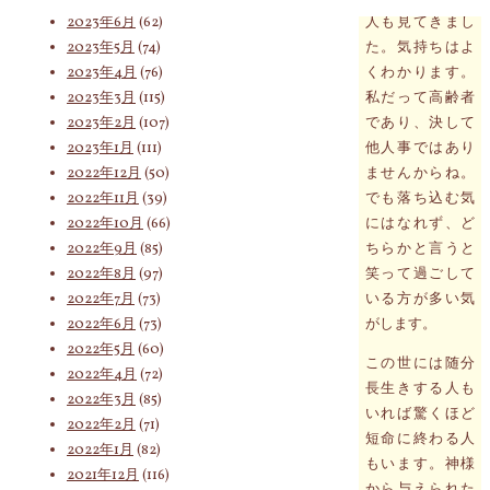
2023年6月
(62)
人も見てきまし
2023年5月
(74)
た。気持ちはよ
2023年4月
(76)
くわかります。
2023年3月
(115)
私だって高齢者
2023年2月
(107)
であり、決して
2023年1月
(111)
他人事ではあり
2022年12月
(50)
ませんからね。
2022年11月
(39)
でも落ち込む気
2022年10月
(66)
にはなれず、ど
2022年9月
(85)
ちらかと言うと
2022年8月
(97)
笑って過ごして
2022年7月
(73)
いる方が多い気
2022年6月
(73)
がします。
2022年5月
(60)
この世には随分
2022年4月
(72)
長生きする人も
2022年3月
(85)
いれば驚くほど
2022年2月
(71)
短命に終わる人
2022年1月
(82)
もいます。神様
2021年12月
(116)
から与えられた