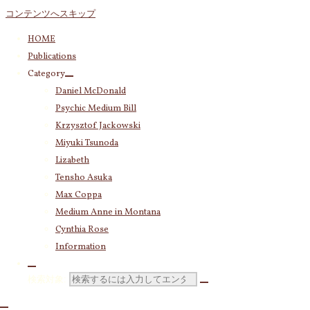
コンテンツへスキップ
HOME
Publications
Category
Category
Daniel McDonald
Krzysztof Jackowski
(83)
Psychic Medium Bill
Daniel McDonald
(243)
Krzysztof Jackowski
Psychic Medium Bill
(11)
Miyuki Tsunoda
Katherine
(23)
Lizabeth
Miyuki Tsunoda
(2,921)
私たちの魂
Tensho Asuka
Lizabeth
(255)
は「あの
Max Coppa
Tensho Asuka
(3,030)
世」から
Medium Anne in Montana
Amanda Coppa
(210)
Cynthia Rose
Max Coppa
(403)
「この世」
Medium Anne in Montana
(21)
Information
に旅に来て
Cynthia Rose
(4)
いるので
検索対象:
す。クヨク