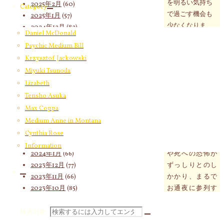
を明るい気持ち
2025年2月
(60)
Category
で過ごす機会も
2025年1月
(57)
少なくなりま
2024年12月
(82)
Daniel McDonald
す。ふと我に返
2024年11月
(53)
Psychic Medium Bill
った時、自分に
2024年10月
(65)
Krzysztof Jackowski
残された人生だ
2024年9月
(58)
Miyuki Tsunoda
ってもうわずか
2024年8月
(65)
しか無いことを
Lizabeth
2024年7月
(63)
実感することに
Tensho Asuka
2024年6月
(72)
なります。
2024年5月
(72)
Max Coppa
2024年4月
(72)
Medium Anne in Montana
2024年3月
(70)
この先生きて行
Cynthia Rose
2024年2月
(55)
くことへの不安
Information
2024年1月
(66)
や死への恐怖が
2023年12月
(77)
ずっしりとのし
2023年11月
(66)
かかり、まるで
2023年10月
(85)
お通夜に参列す
2023年9月
(59)
る人みたいに元
2023年8月
(91)
気の無い顔をし
検索対象:
2023年7月
(89)
て過ごす人を何