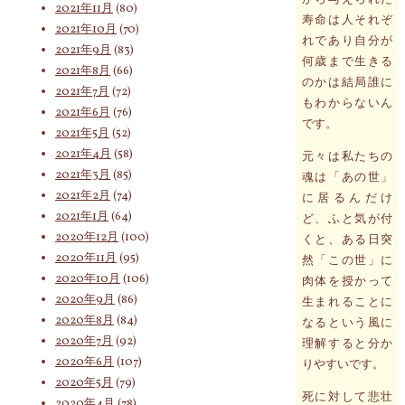
2021年11月
(80)
寿命は人それぞ
2021年10月
(70)
れであり自分が
2021年9月
(83)
何歳まで生きる
2021年8月
(66)
のかは結局誰に
2021年7月
(72)
もわからないん
2021年6月
(76)
です。
2021年5月
(52)
2021年4月
(58)
元々は私たちの
2021年3月
(85)
魂は「あの世」
2021年2月
(74)
に居るんだけ
2021年1月
(64)
ど、ふと気が付
2020年12月
(100)
くと、ある日突
2020年11月
(95)
然「この世」に
2020年10月
(106)
肉体を授かって
2020年9月
(86)
生まれることに
2020年8月
(84)
なるという風に
2020年7月
(92)
理解すると分か
2020年6月
(107)
りやすいです。
2020年5月
(79)
死に対して悲壮
2020年4月
(78)