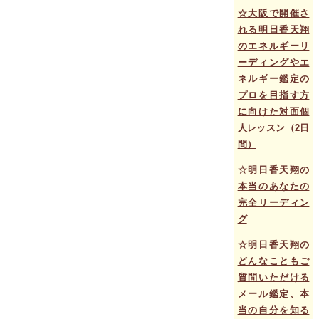
☆大阪で開催さ
れる明日香天翔
のエネルギーリ
ーディングやエ
ネルギー鑑定の
プロを目指す方
に向けた対面個
人レッスン（2日
間）
☆明日香天翔の
本当のあなたの
完全リーディン
グ
☆明日香天翔の
どんなこともご
質問いただける
メール鑑定、本
当の自分を知る