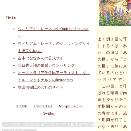
Links
ウィリアム・レーネンのYoutubeチャンネ
ル
よく例え話で耳
ウィリアム・レーネンのショッピングサイ
にするのは、私
トIBOK Japan
たちの魂は「あ
吉本ばななさんの公式サイト
の世」から「こ
明日香天翔の気脈カウンセリング
の世」に旅に来
ているのだとい
オーストラリア先住民アーティスト、ダニ
うお話です。
エル・マクドナルドのInstagram
「この世」と呼
増田浩樹氏の会社のサイト
ばれる環境で肉
体を授かり過ご
HOME
Contact us
Shopping Site
す期間がその人
の寿命です。旅
Twitter
の期間が終了し
いくら自分に裏切られることになっても最後まで自分
たなら再び「あ