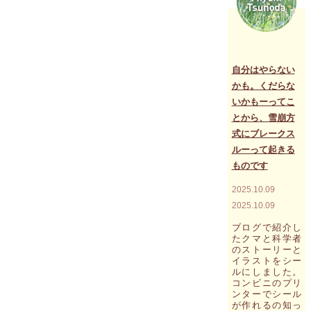
ど
な
い！
血
液
の
自分はやらない
世
かも。くだらな
界
いかもーってこ
か
ら
とから、雪崩方
あ
式にブレークス
な
ルーって起きる
た
へ
ものです
の
熱
2025.10.09
い
2025.10.09
メ
ッ
ブログで紹介し
セ
たクマと科学者
ー
のストーリーと
ジ
イラストをシー
～
ルにしました。
目
コンビニのプリ
覚
ンターでシール
め
が作れるの知っ