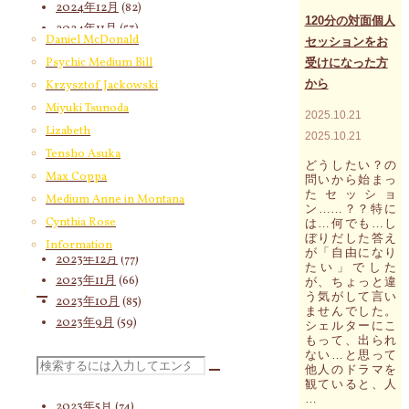
ト
2024年12月
(82)
に
120分の対面個人
2024年11月
(53)
関
Daniel McDonald
セッションをお
2024年10月
(65)
す
Psychic Medium Bill
受けになった方
る
2024年9月
(58)
資
から
Krzysztof Jackowski
2024年8月
(65)
料。
Miyuki Tsunoda
今、
2024年7月
(63)
2025.10.21
意
Lizabeth
2024年6月
(72)
2025.10.21
識
Tensho Asuka
2024年5月
(72)
（感
どうしたい？の
覚）
2024年4月
(72)
Max Coppa
問いから始まっ
は
たセッショ
2024年3月
(70)
Medium Anne in Montana
遅
ン……？？特に
2024年2月
(55)
く
Cynthia Rose
は…何でも…し
重
2024年1月
(66)
ぼりだした答え
Information
い
が「自由になり
2023年12月
(77)
（逆
たい」でした
2023年11月
(66)
が、ちょっと違
転
う気がして言い
の
2023年10月
(85)
ませんでした。
時
2023年9月
(59)
シェルターにこ
代
もって、出られ
2023年8月
(91)
の
ない…と思って
到
2023年7月
(89)
検
他人のドラマを
来）"
観ていると、人
2023年6月
(62)
…
2023年5月
(74)