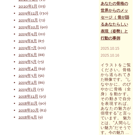
催
あなたの骨格の
2020年1月
(115)
さ
世界からのメッ
れ
2019年12月
(130)
セージ（ 骨が語
る
2019年11月
(72)
60
るあなたらしい
2019年10月
(90)
分
表現（姿勢）と
の
2019年9月
(111)
行動の事例
対
2019年8月
(87)
面
2019年7月
(101)
2025.10.15
個
人
2019年6月
(88)
2025.10.16
セ
2019年5月
(73)
ッ
イラストをご覧
2019年4月
(69)
シ
ください。骨格
ョ
から送られてき
2019年3月
(56)
た映像です。 ”し
ン
2019年2月
(86)
なやかに、のび
の
やかに骨格（全
2019年1月
(73)
お
身）を動かす。
申
2018年12月
(93)
その動きで自分
し
2018年11月
(90)
を表現すれば、
込
あなたの魅力が
2018年10月
(82)
み
倍増する”と言っ
受
2018年9月
(9)
ています。 魅力
付
とは、”人間らし
中"
い魅力”だそうで
す。今の魅力 …