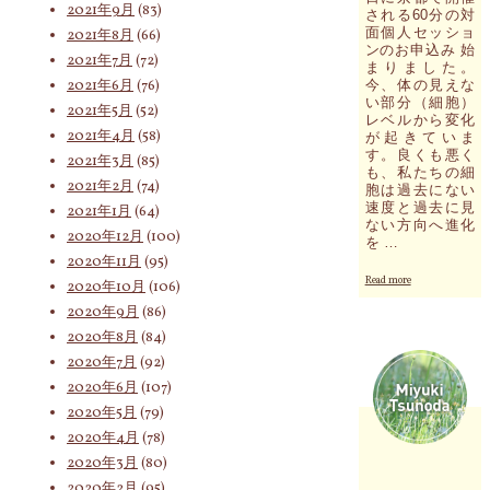
2021年9月
(83)
される60分の対
面個人セッショ
2021年8月
(66)
ンのお申込み 始
2021年7月
(72)
まりました。
2021年6月
(76)
今、体の見えな
い部分（細胞）
2021年5月
(52)
レベルから変化
2021年4月
(58)
が起きていま
す。良くも悪く
2021年3月
(85)
も、私たちの細
2021年2月
(74)
胞は過去にない
速度と過去に見
2021年1月
(64)
ない方向へ進化
2020年12月
(100)
を …
2020年11月
(95)
"10
Read more
2020年10月
(106)
月
2020年9月
(86)
18
日
2020年8月
(84)
と
2020年7月
(92)
19
2020年6月
(107)
日
に
2020年5月
(79)
京
2020年4月
(78)
都
2020年3月
(80)
で
開
2020年2月
(95)