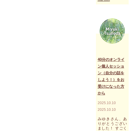
Read more
申
在、
し
起
込
き
み
て
開
い
始"
る
こ
と
が
本
当
に
40分のオンライ
訴
ン個人セッショ
え
ン（自分の話を
て
い
しよう！）をお
る
受けになった方
こ
から
と"
2025.10.10
2025.10.10
みゆきさん、あ
りがとうござい
ました！ すごく