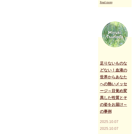
"足
Read more
り
な
い
も
の
な
ど
な
い！
血
液
の
足りないものな
世
どない！血液の
界
世界からあなた
か
ら
への熱いメッセ
あ
ージ～目覚め変
な
異した性質とそ
た
へ
の姿をお届け～
の
の事例
熱
い
2025.10.07
メ
ッ
2025.10.07
セ