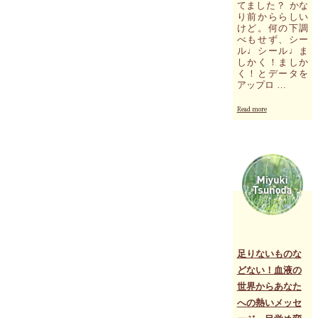
変
てました？ かな
り前かららしい
異
けど。何の下調
し
べもせず、シー
た
ル♩シール♩ま
性
しかく！ましか
質
く！とデータを
と
アップロ …
そ
の
"自
Read more
姿
分
を
は
お
や
届
ら
け
な
～
い
を
か
お
も。
受
く
け
だ
に
ら
な
な
足りないものな
っ
い
どない！血液の
た
か
方
世界からあなた
も
か
ー
への熱いメッセ
ら"
っ