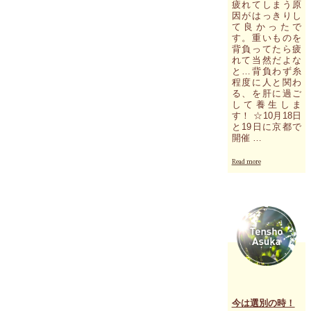
疲れてしまう原
因がはっきりし
て良かったで
す。重いものを
背負ってたら疲
れて当然だよな
と…背負わず糸
程度に人と関わ
る、を肝に過ご
して養生しま
す！ ☆10月18日
と19日に京都で
開催 …
"40
Read more
分
の
オ
ン
ラ
イ
ン
個
人
セ
ッ
シ
今は選別の時！