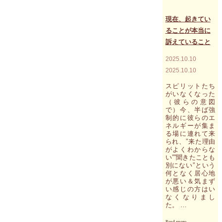
の
メ
現在、起きてい
ッ
ることが本当に
セ
訴えていること
ー
ジ
2025.10.10
（
骨
2025.10.10
が
語
スピリットたち
る
がいなくなった
（彼らの意図
あ
で）今、半ば強
な
制的に彼らのエ
た
ネルギーが集ま
ら
る場に連れて来
し
られ、”来た理由
い
がよくわからな
表
い””聞きたことも
現
別にない”という
（姿
何となく居心地
勢）
が悪い＆気まず
と
い感じの方はい
行
なくなりまし
動
た。 …
の
お
"現