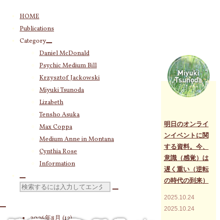
コ
HOME
ン
Publications
テ
Category
Category
ン
Daniel McDonald
(243)
Daniel McDonald
ツ
Psychic Medium Bill
(11)
Psychic Medium Bill
へ
Katherine
(23)
ス
Krzysztof Jackowski
Krzysztof Jackowski
(83)
キ
Miyuki Tsunoda
Miyuki Tsunoda
(2,917)
ッ
Lizabeth
Lizabeth
(255)
プ
Tensho Asuka
Tensho Asuka
(3,027)
明日のオンライ
Max Coppa
Amanda Coppa
(210)
ンイベントに関
Medium Anne in Montana
Max Coppa
(403)
する資料。今、
Cynthia Rose
Medium Anne in Montana
(21)
意識（感覚）は
Cynthia Rose
(4)
Information
遅く重い（逆転
の時代の到来）
検
2025.10.24
索
Archives
2025.10.24
対
2026年8月
(12)