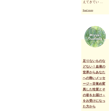
えてきてい …
"今
Read more
は
選
別
の
時！
不
要
な
も
の
は
次々
足りないものな
と
どない！血液の
心
世界からあなた
や
視
への熱いメッセ
界
ージ～目覚め変
か
異した性質とそ
ら
消
の姿をお届け～
え
をお受けになっ
去
た方から
っ
て