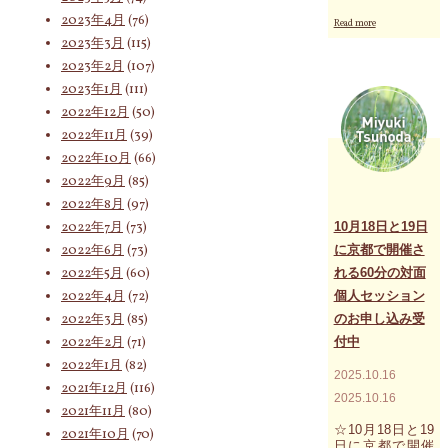
2023年4月
(76)
"120
Read more
索
分
2023年3月
(115)
の
2023年2月
(107)
対
面
2023年1月
(111)
個
対
2022年12月
(50)
人
2022年11月
(39)
セ
ッ
2022年10月
(66)
シ
2022年9月
(85)
象:
ョ
2022年8月
(97)
ン
を
2022年7月
(73)
10月18日と19日
お
2022年6月
(73)
に京都で開催さ
受
2022年5月
(60)
れる60分の対面
け
に
2022年4月
(72)
個人セッション
な
2022年3月
(85)
のお申し込み受
っ
2022年2月
(71)
付中
た
方
2022年1月
(82)
2025.10.16
か
2021年12月
(116)
ら"
2025.10.16
2021年11月
(80)
☆10月18日と19
2021年10月
(70)
日に京都で開催