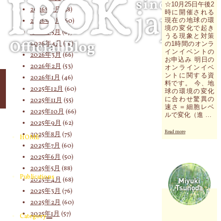
象:
☆10月25日午後2
2026年7月
(58)
時に開催される
現在の地球の環
2026年6月
(60)
境の変化で起き
2026年5月
(67)
うる現象と対策
2026年4月
(76)
の1時間のオンラ
インイベントの
2026年3月
(66)
お申込み 明日の
2026年2月
(53)
オンラインイベ
ントに関する資
2026年1月
(46)
料です。 今、地
2025年12月
(60)
球の環境の変化
に合わせ驚異の
2025年11月
(55)
速さ＝細胞レベ
2025年10月
(66)
ルで変化（進 …
2025年9月
(62)
"明
Read more
2025年8月
(75)
HOME
日
2025年7月
(60)
の
オ
2025年6月
(50)
ン
2025年5月
(88)
ラ
Publications
2025年4月
(68)
イ
ン
2025年3月
(76)
イ
2025年2月
(60)
ベ
2025年1月
(57)
ン
Category