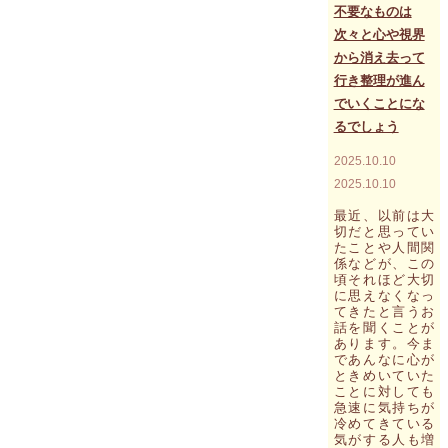
ョ
不要なものは
ン
次々と心や視界
（自
分
から消え去って
の
行き整理が進ん
話
でいくことにな
を
し
るでしょう
よ
う！）
2025.10.10
を
2025.10.10
お
受
最近、以前は大
け
切だと思ってい
に
たことや人間関
な
係などが、この
っ
頃それほど大切
た
に思えなくなっ
方
てきたと言うお
か
話を聞くことが
ら"
あります。今ま
であんなに心が
ときめいていた
ことに対しても
急速に気持ちが
冷めてきている
気がする人も増