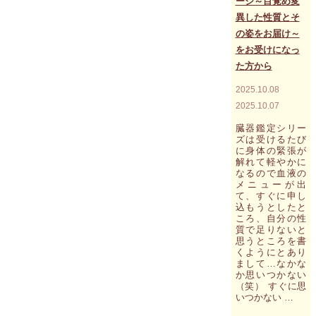
ージ～目覚め変
て
異した性質とそ
こ
と
の姿をお届け～
か
をお受けになっ
ら、
た方から
雪
崩
方
2025.10.08
式
2025.10.07
に
ブ
臓器鑑定シリー
レ
ズは受けるたび
ー
に身体の緊張が
ク
解れて軽やかに
なるので血液の
ス
メニューが出
ル
て、すぐに申し
ー
込もうとしたと
っ
ころ、自分の性
て
質で足りないと
起
思うところを書
き
くようにとあり
る
まして…なかな
も
か思いつかない
の
（笑） すぐに思
で
いつかない …
す"