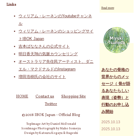
Links
"あ
Read more
な
ウィリアム・レーネンのYoutubeチャンネ
た
の
ル
骨
ウィリアム・レーネンのショッピングサイ
格
の
トIBOK Japan
世
吉本ばななさんの公式サイト
界
か
明日香天翔の気脈カウンセリング
ら
オーストラリア先住民アーティスト、ダニ
の
メ
エル・マクドナルドのInstagram
あなたの骨格の
ッ
世界からのメッ
増田浩樹氏の会社のサイト
セ
セージ（ 骨が語
ー
ジ
るあなたらしい
（
HOME
Contact us
Shopping Site
表現（姿勢）と
骨
Twitter
行動のお申し込
が
語
み開始
©2018 IBOK Japan - Official Blog
る
あ
2025.10.13
TopImage Art by Daniel McDonald
な
IconImage Photograph by Maho Someya
2025.10.13
た
Design by Katsura Kogayu & Rugeshi
ら