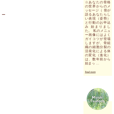
☆あなたの骨格
し
の世界からのメ
い
ッセージ（ 骨が
表
語るあなたらし
現
い表現（姿勢）
（姿
と行動のお申込
勢）
み 始まりまし
と
た。 私のメニュ
行
ー画像にはよく
ガイコツが登場
動
しますが、骨組
の
織の細胞分裂の
事
活発化による体
例"
の変化（進化）
は、数年前から
始まっ …
"あ
Read more
な
た
の
骨
格
の
世
界
か
ら