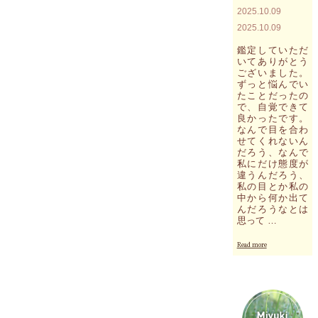
行
2025.10.09
き
2025.10.09
整
理
鑑定していただ
が
いてありがとう
進
ございました。
ん
ずっと悩んでい
たことだったの
で
で、自覚できて
い
良かったです。
く
なんで目を合わ
こ
せてくれないん
と
だろう、なんで
に
私にだけ態度が
な
違うんだろう、
る
私の目とか私の
で
中から何か出て
し
んだろうなとは
ょ
思って …
う"
"足
Read more
り
な
い
も
の
な