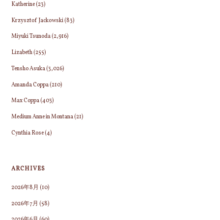
Katherine
(23)
Krzysztof Jackowski
(83)
Miyuki Tsunoda
(2,916)
Lizabeth
(255)
Tensho Asuka
(3,026)
Amanda Coppa
(210)
Max Coppa
(403)
Medium Anne in Montana
(21)
Cynthia Rose
(4)
ARCHIVES
2026年8月
(10)
2026年7月
(58)
2026年6月
(60)