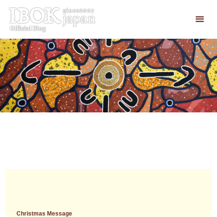
コ
ン
テ
ン
ツ
へ
ス
キ
ッ
プ
Christmas Message