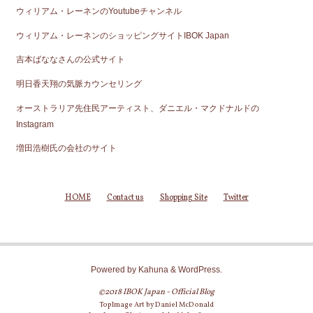
ウィリアム・レーネンのYoutubeチャンネル
ウィリアム・レーネンのショッピングサイトIBOK Japan
吉本ばななさんの公式サイト
明日香天翔の気脈カウンセリング
オーストラリア先住民アーティスト、ダニエル・マクドナルドの
Instagram
増田浩樹氏の会社のサイト
HOME
Contact us
Shopping Site
Twitter
Powered by
Kahuna
&
WordPress
.
©2018 IBOK Japan - Official Blog
TopImage Art by Daniel McDonald