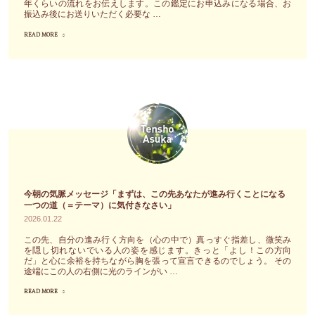
年くらいの流れをお伝えします。この鑑定にお申込みになる場合、お
振込み後にお送りいただく必要な …
然、
今
READ MORE
"明
ま
日
で
香
あ
天
な
翔
た
の
が
こ
心
れ
に
か
抱
ら
今朝の気脈メッセージ「まずは、この先あなたが進み行くことになる
い
半
一つの道（＝テーマ）に気付きなさい」
て
2026.01.22
年
い
の
この先、自分の進み行く方向を（心の中で）真っすぐ指差し、微笑み
を隠し切れないでいる人の姿を感じます。きっと「よし！この方向
た
流
だ」と心に余裕を持ちながら胸を張って宣言できるのでしょう。 その
自
途端にこの人の右側に光のラインがい …
れ
分
を
READ MORE
"今
の
知
朝