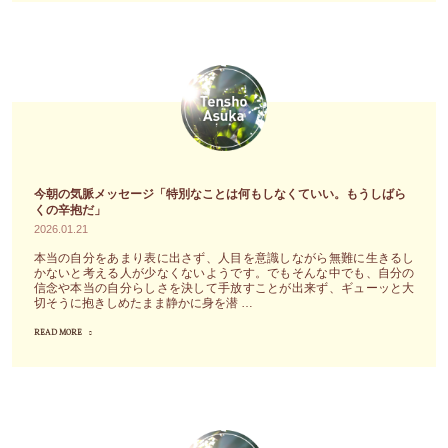
信
る
の
念
未
気
や
来
脈
生
リ
メ
き
ー
ッ
様
デ
セ
が
ィ
ー
180
ン
ジ
今朝の気脈メッセージ「特別なことは何もしなくていい。もうしばら
度
グ
「ま
くの辛抱だ」
転
の
2026.01.21
ず
換
お
は、
本当の自分をあまり表に出さず、人目を意識しながら無難に生きるし
す
かないと考える人が少なくないようです。でもそんな中でも、自分の
申
こ
信念や本当の自分らしさを決して手放すことが出来ず、ギューッと大
る
込
切そうに抱きしめたまま静かに身を潜 …
の
可
み
先
READ MORE
"今
能
開
あ
朝
性
始"
な
の
が
た
気
あ
が
脈
る」"
進