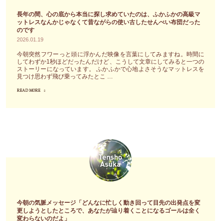
付
も
ジ
長年の間、心の底から本当に探し求めていたのは、ふかふかの高級マ
き
う
「あ
ットレスなんかじゃなくて昔ながらの使い古したせんべい布団だった
な
のです
し
な
2026.01.19
さ
ば
た
い」"
今朝突然フワーっと頭に浮かんだ映像を言葉にしてみますね。時間に
ら
の
してわずか1秒ほどだったんだけど、こうして文章にしてみると一つの
く
ストーリーになっています。 ふかふかで心地よさそうなマットレスを
価
見つけ思わず飛び乗ってみたとこ …
の
値
辛
READ MORE
"長
観
抱
年
や
だ」"
の
信
間、
念
心
は
の
自
底
ら
か
進
ら
化
本
を
今朝の気脈メッセージ「どんなに忙しく動き回って目先の出発点を変
当
更しようとしたところで、あなたが辿り着くことになるゴールは全く
遂
変わらないのだよ」