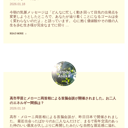
に
げ、
2026.01.18
探
す
今朝の気脈メッセージは「どんなに忙しく動き回って目先の出発点を
し
っ
変更しようとしたところで、あなたが辿り着くことになるゴールは全
く変わらないのだよ」と語っています。 心に抱く価値観やその後の人
求
か
生を歩む生き様が完全なまでに切り …
め
り
READ MORE
"今
て
形
朝
い
も
の
た
変
気
の
え
脈
は、
て
メ
ふ
あ
ッ
か
な
セ
ふ
た
ー
か
の
ジ
の
元
高市早苗とメローニ両首相による首脳会談が開催されました。お二人
「ど
のエネルギー関係は？
高
か
2026.01.18
ん
級
ら
な
高市・メローニ両首相による首脳会談が、昨日日本で開催されまし
マ
去
た。 最近出会ったばかりのお二人なんだけど、まるで長年交流のあっ
に
ッ
っ
た仲のいい親友が久しぶりに再開したみたいな自然な親近感に溢れ、