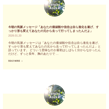
メ
み
ッ
行
セ
く
ー
こ
ジ
今朝の気脈メッセージ「あなたの価値観や信念は自ら進化を遂げ、す
と
「特
っかり形も変えてあなたの元から去って行ってしまったんだよ」
に
2026.01.20
別
な
な
今朝の気脈メッセージは「あなたの価値観や信念は自ら進化を遂げ、
すっかり形も変えてあなたの元から去って行ってしまったんだよ」と
る
こ
語っています。 どういう意味なのか最初はしばらく分からなかったん
一
だけど、ずっと長年、胸のあたりで …
と
つ
は
READ MORE
"今
の
何
朝
道
も
の
（＝
し
気
テ
な
脈
ー
く
メ
マ）
て
ッ
に
い
セ
気
い。
ー