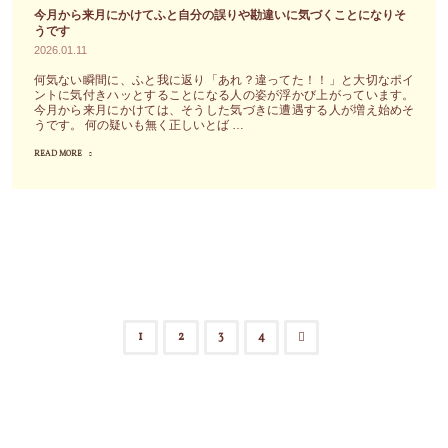
見
そ
今月から来月にかけてふと自分の誤りや勘違いに気づくことになりそ
気
た
うです
の
付
2026.01.11
場
日
く
合、
何気ない瞬間に、ふと我に返り「あれ？違ってた！！」と大切なポイ
を
時
ントに気付きハッとすることになる人の姿が浮かび上がっています。
引
振
今月から来月にかけては、そうした気づきに遭遇する人が増え始めそ
が
うです。 何の疑いも無く正しいとば …
き
り
近
戻
READ MORE
返
"今
づ
し
る
月
い
の
こ
か
て
力
と
ら
来
が
が
来
た
働
出
月
よ
き
来
に
う
や
た
か
で
1
2
3
4
す
な
け
す"
投
い
ら
て
傾
何
ふ
稿
向"
も
と
言
自