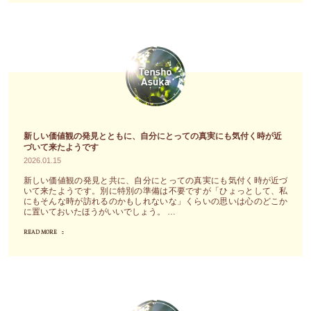
う
し
が
談
と
た
終
が
し
せ
わ
開
た
ん
り、
催
と
べ
た
さ
こ
い
め
れ
ろ
布
息
ま
で、
団
を
し
新しい価値観の発見とともに、自分にとっての真実にも気付く時が近
あ
だ
つ
づいて来たようです
た。
2026.01.15
な
っ
い
お
た
た
て
新しい価値観の発見と共に、自分にとっての真実にも気付く時が近づ
二
いて来たようです。別に特別の準備は不要ですが「ひょっとして、私
が
の
暗
人
にもそんな時が訪れるのかもしれないな」くらいの思いは心のどこか
辿
に置いておいたほうがいいでしょう。 …
で
い
の
り
す"
表
エ
READ MORE
"新
着
情
ネ
し
く
の
ル
い
こ
ま
ギ
価
と
ま
ー
値
に