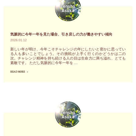
眠
関
観
な
る
係
の
る
の
は？"
発
ゴ
で
見
ー
は
と
気脈的に今年一年を見た場合、引き戻しの力が働きやすい傾向
ル
な
と
2026.01.12
は
く
も
新しい年が明け、今年こそチャレンジの年にしたいと密かに思ってい
全
「あ
る人も多いことでしょう。その挑戦が上手く行くのかどうかは二の
に、
次。チャレンジ精神を持ち続ける人の目は生命力に満ち溢れ、とても
く
あ、
自
素敵です。 ただし気脈的に今年一年を …
変
今
分
READ MORE
"気
わ
日
に
脈
ら
も
と
的
な
楽
っ
に
い
し
て
今
の
か
の
年
だ
っ
真
一
よ」"
た
実
年
な」
に
を
と
も