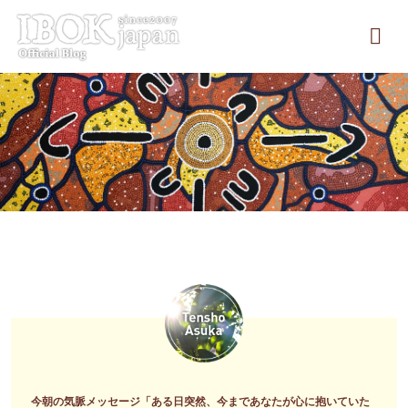
コ
ン
テ
ン
ツ
へ
ス
キ
ッ
プ
今朝の気脈メッセージ「ある日突然、今まであなたが心に抱いていた