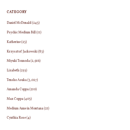
の
う
分
ペ
CATEGORY
こ
の
と
誤
Daniel McDonald
(243)
ー
は
り
Psychic Medium Bill
(11)
あ
や
ジ
り
勘
Katherine
(23)
ま
違
送
Krzysztof Jackowski
(83)
せ
い
Miyuki Tsunoda
(2,916)
ん"
り
に
気
Lizabeth
(255)
づ
Tensho Asuka
(3,027)
く
Amanda Coppa
(210)
こ
と
Max Coppa
(403)
に
Medium Anne in Montana
(21)
な
り
Cynthia Rose
(4)
そ