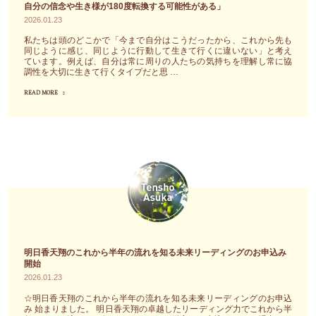
自分の信念や生き様が180度転換する可能性がある」
2026.01.23
私たちは頭のどこかで「今まで自分はこうだったから、これから先も
同じように感じ、同じように行動して生きて行くに違いない」と考え
ています。例えば、自分は常に周りの人たちの気持ちを理解し常に協
調性を大切に生きて行くタイプだと思 …
READ MORE
"今
朝
の
気
脈
メ
ッ
セ
ー
ジ
明日香天翔のこれから半年の流れを知る未来リーディングのお申込み
「あ
開始
2026.01.23
る
日
☆明日香天翔のこれから半年の流れを知る未来リーディングのお申込
み 始まりました。 明日香天翔の卓越したリーディング力でこれから半
突