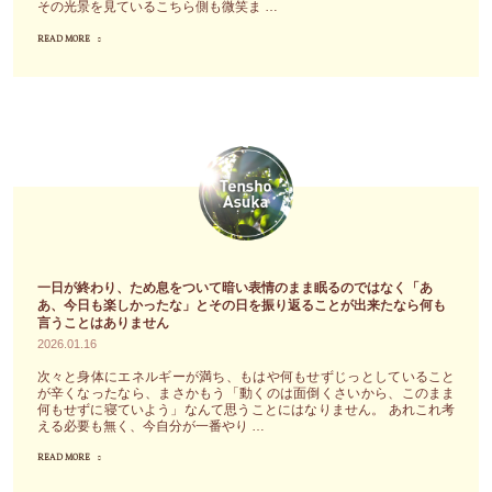
その光景を見ているこちら側も微笑ま …
忙
ト
て
し
レ
READ MORE
行
"高
く
ス
っ
市
動
な
て
早
き
ん
し
苗
回
か
ま
と
っ
じ
っ
メ
て
ゃ
た
ロ
目
な
ん
ー
先
く
だ
ニ
の
て
よ」"
両
一日が終わり、ため息をついて暗い表情のまま眠るのではなく「あ
出
昔
首
あ、今日も楽しかったな」とその日を振り返ることが出来たなら何も
言うことはありません
発
な
相
2026.01.16
点
が
に
次々と身体にエネルギーが満ち、もはや何もせずじっとしていること
を
ら
よ
が辛くなったなら、まさかもう「動くのは面倒くさいから、このまま
変
の
何もせずに寝ていよう」なんて思うことにはなりません。 あれこれ考
る
える必要も無く、今自分が一番やり …
更
使
首
し
READ MORE
い
"一
脳
よ
古
日
会