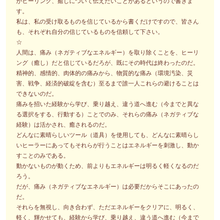
がヒーリング、癒しについて伝えたいことがあるというので書きま
す。
私は、私の受け取るものを信じているから書くだけですので、皆さん
も、それぞれ自分の信じているものを信頼して下さい。
☆
人間は、痛み（ネガティブなエネルギー）を取り除くことを、ヒーリ
ング（癒し）だと信じているだろが、既にその時代は終わったのだ。
精神的、感情的、肉体的の痛みから、物質的な痛み（環境汚染、災
害、戦争、経済的破綻を含む）至るまで誰一人これらの避けることは
できないのだ。
痛みを招いた経験から学び、乗り越え、違う道へ進む（今までと異な
る選択をする、行動する）ことでのみ、それらの痛み（ネガティブな
経験）は活かされ、癒されるのだ。
どんなに素晴らしいツール（道具）を使用しても、どんなに素晴らし
いヒーラーにあってもそれらが行うことはエネルギーを刺激し、動か
すことのみである。
動かないものが動くため、前よりもエネルギーは明るく軽くなるのだ
ろう。
だが、痛み（ネガティブなエネルギー）は必要だからそこにあったの
だ。
それらを無視し、向き合わず、ただエネルギーをクリアに、明るく、
軽く、輝かせても、経験から学び、乗り越え、違う道へ進む（今まで