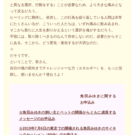
と異なる選択、行動をする）ことが必要なため、より大きな痛みとな
って戻るだろう。
ヒーリングに期待し、依存し、この行為を繰り返している人間は非常
にたくさんいるが、こういった人たちは、いずれ痛みに飲み込まれ、
そこから新たに人生を創りかえるという選択を魂がするだろう。
宇宙には、取り除くべきものなんて存在しないのだ。必要だからそこ
にある。そこから、どう変化・進化するが大切なのだ。
☆
だそうです。
ということで、皆さん、
自分の魂の前向きでチャレンジャーな力（エネルギー）を、もっと信
頼し、使いませんか？使おうよ！
角田みゆきに関する
お申込み
☆角田みゆきの飼い主とペットの関係からともに成長する
メッセージのお申込み
☆2019年7月6日の東京での開催される角田みゆきのサイキ
ックセッション（60分）のお申込み