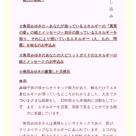
し
込
み
☆
角田みゆきの～あなたが放っているエネルギーの『真実
の姿』の絵とメッセージ～自分の放っているエネルギーを
知り、それにより招いているエネルギー（人、もの、問
題）を知るのお申込み
☆角田みゆきのあなたのスピリットガイドのエネルギーの
絵とメッセージ のお申込み
☆角田みゆきの厳選した天然石
角田
みゆ
子供の頃からサイキック能力があり、触るだけでエネ
きに
ルギーが滞っているところがわかりました。人生でさ
つい
まざまな経験をし、10年前から本格的に活動をしてい
て
ます。エネルギーを言葉、視覚で見ることができる能
力に卓越しています。
「角田みゆきさんは素晴らしいサイキックであり、喜び、
クリエイティブなエネルギーにあふれています。エゴのな
い方であり、私はとてもこの人を信頼 できます。アーティ