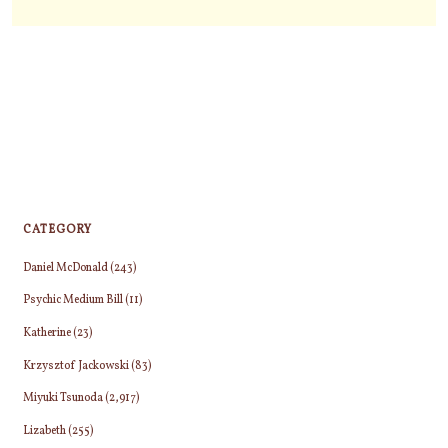
CATEGORY
Daniel McDonald
(243)
Psychic Medium Bill
(11)
Katherine
(23)
Krzysztof Jackowski
(83)
Miyuki Tsunoda
(2,917)
Lizabeth
(255)