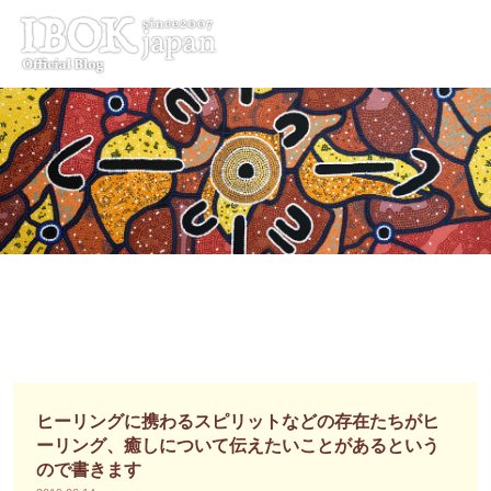
コ
ン
テ
ン
ツ
へ
ス
キ
ッ
プ
ヒーリングに携わるスピリットなどの存在たちがヒ
ーリング、癒しについて伝えたいことがあるという
ので書きます