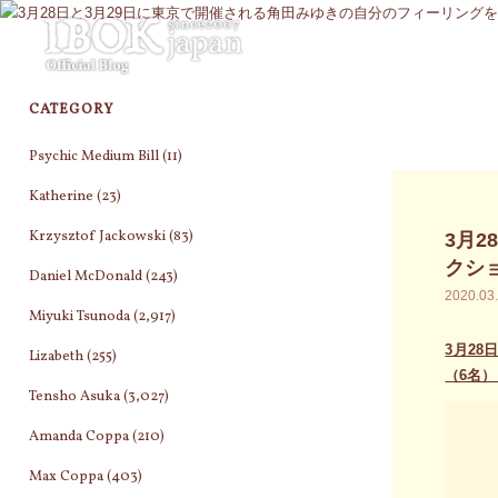
コ
ン
テ
ン
CATEGORY
ツ
へ
Psychic Medium Bill
(11)
ス
キ
Katherine
(23)
ッ
Krzysztof Jackowski
(83)
3月
プ
クシ
Daniel McDonald
(243)
2020.03
Miyuki Tsunoda
(2,917)
3月2
Lizabeth
(255)
（6名
Tensho Asuka
(3,027)
Amanda Coppa
(210)
Max Coppa
(403)