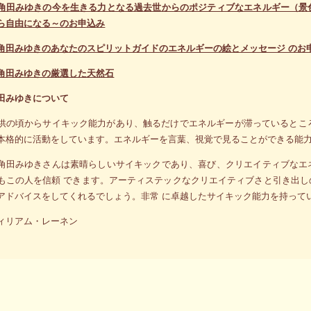
角田みゆきの今を生きる力となる過去世からのポジティブなエネルギー（景
ら自由になる～のお申込み
角田みゆきのあなたのスピリットガイドのエネルギーの絵とメッセージ のお
角田みゆきの厳選した天然石
田みゆきについて
供の頃からサイキック能力があり、触るだけでエネルギーが滞っているとこ
本格的に活動をしています。エネルギーを言葉、視覚で見ることができる能
角田みゆきさんは素晴らしいサイキックであり、喜び、クリエイティブなエ
もこの人を信頼 できます。アーティステックなクリエイティブさと引き出
アドバイスをしてくれるでしょう。非常 に卓越したサイキック能力を持って
ィリアム・レーネン