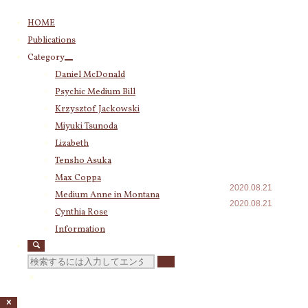
コ
HOME
ン
Publications
テ
Category
Category
ン
Daniel McDonald
(243)
Daniel McDonald
ツ
Psychic Medium Bill
(11)
Psychic Medium Bill
へ
Katherine
(23)
ス
Krzysztof Jackowski
Krzysztof Jackowski
(83)
キ
Miyuki Tsunoda
Miyuki Tsunoda
(2,921)
Falling
ッ
Lizabeth
Lizabeth
(255)
プ
Water完成
Tensho Asuka
Tensho Asuka
(3,029)
Max Coppa
Amanda Coppa
(210)
2020.08.21
Medium Anne in Montana
Max Coppa
(403)
2020.08.21
Cynthia Rose
Medium Anne in Montana
(21)
Falling Water完
Cynthia Rose
(4)
Information
成しました。9月
に来日予定でし
検
たが、オースト
索
Archives
ラリア人は海外
対
2026年8月
(18)
渡航が禁止され