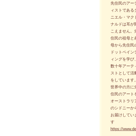
先住民のアー
ィストである
ニエル・マク
ナルドは耳が
こえません。
住民の祖母と
母から先住民
ドットペイン
ィングを学び
数十年アーテ
ストとして活
をしています
世界中の方に
住民のアート
オーストラリ
のシドニーか
お届けしてい
す
https://www.d