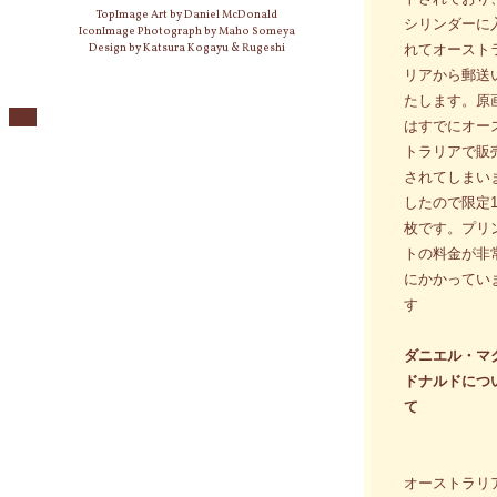
TopImage Art by Daniel McDonald
シリンダーに
IconImage Photograph by Maho Someya
Design by Katsura Kogayu & Rugeshi
れてオースト
リアから郵送
たします。原
はすでにオー
トラリアで販
されてしまい
したので限定1
枚です。プリ
トの料金が非
にかかってい
す
ダニエル・マ
ドナルドにつ
て
オーストラリ