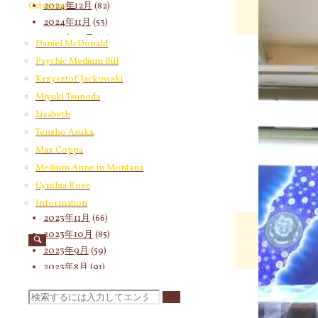
2024年12月
(82)
Category
画
2024年11月
(53)
プ
2024年10月
(65)
レ
Daniel McDonald
2024年9月
(58)
ー
Psychic Medium Bill
2024年8月
(65)
ヤ
Krzysztof Jackowski
2024年7月
(63)
ー
Miyuki Tsunoda
2024年6月
(72)
Lizabeth
2024年5月
(72)
Tensho Asuka
2024年4月
(72)
Max Coppa
2024年3月
(70)
Medium Anne in Montana
2024年2月
(55)
2024年1月
(66)
Cynthia Rose
2023年12月
(77)
Information
2023年11月
(66)
2023年10月
(85)
2023年9月
(59)
2023年8月
(91)
2023年7月
(89)
検
2023年6月
(62)
2023年5月
(74)