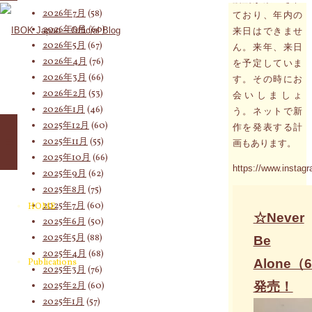
象:
2026年7月
(58)
ており、年内の
2026年6月
(60)
来日はできませ
2026年5月
(67)
ん。来年、来日
2026年4月
(76)
を予定していま
2026年3月
(66)
す。その時にお
2026年2月
(53)
会いしましょ
2026年1月
(46)
う。ネットで新
2025年12月
(60)
作を発表する計
2025年11月
(55)
画もあります。
2025年10月
(66)
https://www.insta
2025年9月
(62)
2025年8月
(75)
2025年7月
(60)
HOME
☆Never
2025年6月
(50)
2025年5月
(88)
Be
2025年4月
(68)
Alone（
Publications
2025年3月
(76)
発売！
2025年2月
(60)
2025年1月
(57)
動