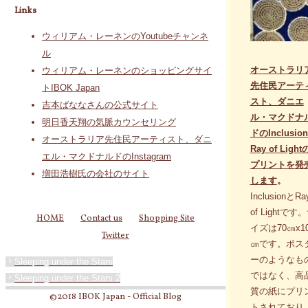
Links
ウィリアム・レーネンのYoutubeチャンネ
ル
オーストラリ
ウィリアム・レーネンのショッピングサイ
先住民アーテ
トIBOK Japan
スト、ダニエ
吉本ばななさんの公式サイト
ル・マクドナ
明日香天翔の気脈カウンセリング
ドのInclusio
オーストラリア先住民アーティスト、ダニ
Ray of Light
エル・マクドナルドのInstagram
プリントを発
増田浩樹氏の会社のサイト
します
。
InclusionとRa
of Lightです
HOME
Contact us
Shopping Site
イズは70㎝x1
Twitter
㎝です。ポス
ーのようなも
Sleeping under the Stars
ではなく、高
Sleeping under the Stars 2
質の紙にプリ
©2018 IBOK Japan - Official Blog
トされており