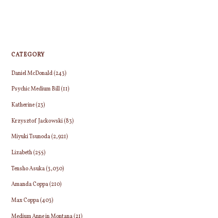
CATEGORY
Daniel McDonald
(243)
Psychic Medium Bill
(11)
Katherine
(23)
Krzysztof Jackowski
(83)
Miyuki Tsunoda
(2,921)
Lizabeth
(255)
Tensho Asuka
(3,030)
Amanda Coppa
(210)
Max Coppa
(403)
Medium Anne in Montana
(21)