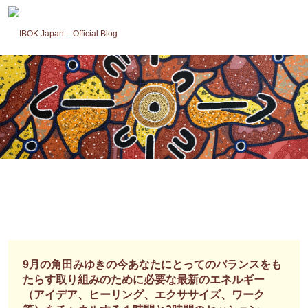
コ
ン
テ
ン
ツ
へ
ス
キ
ッ
プ
9月の角田みゆきの今あなたにとってのバランスをも
たらす取り組みのために必要な最新のエネルギー
（アイデア、ヒーリング、エクササイズ、ワーク