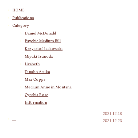
コ
HOME
ン
Publications
テ
Category
Category
ン
Psychic Medium Bill
(11)
Daniel McDonald
ツ
Katherine
(23)
Psychic Medium Bill
へ
Krzysztof Jackowski
(83)
ス
Krzysztof Jackowski
Daniel McDonald
(243)
キ
Miyuki Tsunoda
Miyuki Tsunoda
(2,915)
全体のため
ッ
Lizabeth
Lizabeth
(255)
プ
の個々の魂
Tensho Asuka
Tensho Asuka
(3,026)
Max Coppa
からのエネ
Amanda Coppa
(210)
Medium Anne in Montana
Max Coppa
(403)
ルギーとメ
Cynthia Rose
Medium Anne in Montana
(21)
ッセージ9
Cynthia Rose
(4)
Information
2021.12.18
2021.12.23
Archives
2026年8月
(9)