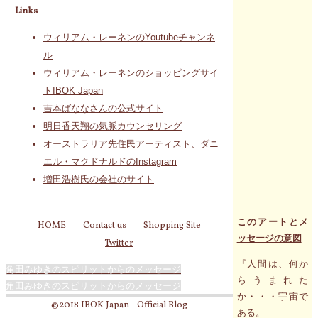
Links
ウィリアム・レーネンのYoutubeチャンネ
ル
ウィリアム・レーネンのショッピングサイ
トIBOK Japan
吉本ばななさんの公式サイト
明日香天翔の気脈カウンセリング
オーストラリア先住民アーティスト、ダニ
エル・マクドナルドのInstagram
増田浩樹氏の会社のサイト
このアートとメ
HOME
Contact us
Shopping Site
ッセージの意図
Twitter
『人間は、何か
角田みゆきのスピリットからのメッセージ
らうまれた
角田みゆきのスピリットからのメッセージ
か・・・宇宙で
©2018 IBOK Japan - Official Blog
ある。