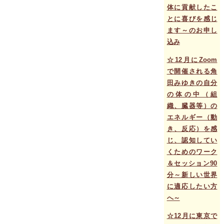
体に貢献したこ
とに喜びを感じ
ます～のお申し
込み
☆12月にZoom
で開催される角
田みゆきの自分
の体の中（組
織、臓器等）の
エネルギー（動
き、反応）を感
じ、認知してい
くためのワーク
＆セッション90
分～新しい世界
に適応したい方
へ～
☆12月に東京で