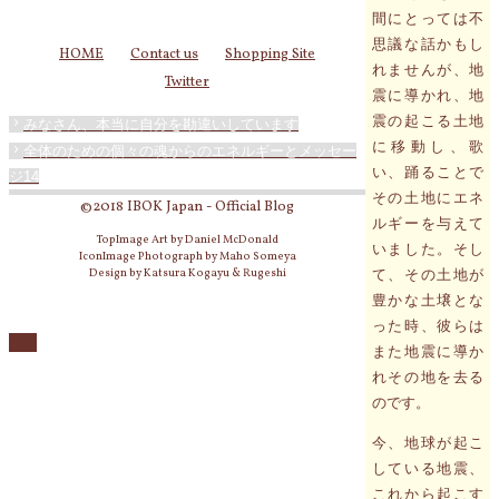
間にとっては不
思議な話かもし
HOME
Contact us
Shopping Site
れませんが、地
Twitter
震に導かれ、地
震の起こる土地
みなさん、本当に自分を勘違いしています
に移動し、歌
全体のための個々の魂からのエネルギーとメッセー
い、踊ることで
ジ14
その土地にエネ
©2018 IBOK Japan - Official Blog
ルギーを与えて
TopImage Art by Daniel McDonald
いました。そし
IconImage Photograph by Maho Someya
Design by Katsura Kogayu & Rugeshi
て、その土地が
豊かな土壌とな
った時、彼らは
また地震に導か
れその地を去る
のです。
今、地球が起こ
している地震、
これから起こす