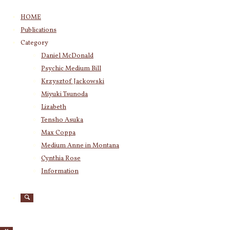
コ
HOME
ン
Publications
テ
Category
ン
Daniel McDonald
ツ
Psychic Medium Bill
へ
ス
Krzysztof Jackowski
キ
Miyuki Tsunoda
ッ
Lizabeth
プ
Tensho Asuka
Max Coppa
Medium Anne in Montana
Cynthia Rose
Information