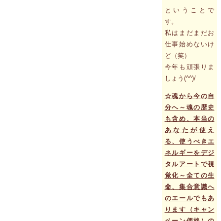
ということで
す。
私はまだまだお
仕事始めないけ
ど（笑）
今年も頑張りま
しょう(^^)/
☆魂から今の自
分へ～魂の歴史
も含め、本当の
あなたが使え
る、使うべきエ
ネルギーをデジ
タルアートで視
覚化～全ての生
命、集合意識へ
のエールでもあ
ります（キャン
ペーン価格）の