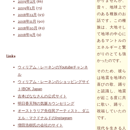
かりませんが、
2019年2月
(86)
昔々、地球上で
2019年1月
(73)
のある種族のお
2018年12月
(93)
話です。この種
2018年11月
(90)
族は、大地そし
2018年10月
(82)
て地球の中心に
2018年9月
(9)
あるマントルの
エネルギーと繋
がりのとても強
Links
かったのです。
ウィリアム・レーネンのYoutubeチャンネ
そのため、彼ら
ル
は地震を地球の
ウィリアム・レーネンのショッピングサイ
喜びの歌、踊り
トIBOK Japan
と認識し、地震
吉本ばななさんの公式サイト
が起こる度に共
明日香天翔の気脈カウンセリング
に歌い、踊り、
オーストラリア先住民アーティスト、ダニ
祝福していたの
です。
エル・マクドナルドのInstagram
増田浩樹氏の会社のサイト
現代を生きる人