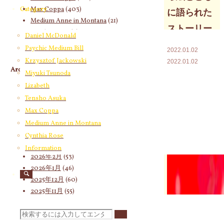
Max Coppa
(403)
Category
に語られた
Medium Anne in Montana
(21)
ストーリー
Cynthia Rose
(4)
Daniel McDonald
Psychic Medium Bill
2022.01.02
Krzysztof Jackowski
2022.01.02
Archives
Miyuki Tsunoda
Lizabeth
2026年8月
(15)
Tensho Asuka
2026年7月
(58)
2026年6月
(60)
Max Coppa
2026年5月
(67)
Medium Anne in Montana
2026年4月
(76)
Cynthia Rose
2026年3月
(66)
Information
2026年2月
(53)
2026年1月
(46)
2025年12月
(60)
2025年11月
(55)
2025年10月
(66)
2025年9月
(62)
検