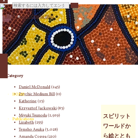
検
索
対
Category
象:
Daniel McDonald
(243)
Psychic Medium Bill
(11)
HOME
Katherine
(23)
Krzysztof Jackowski
(83)
Miyuki Tsunoda
(2,919)
スピリット
Publications
Lizabeth
(255)
ワールドか
Tensho Asuka
(3,028)
ら絵ととも
Amanda Coppa
(210)