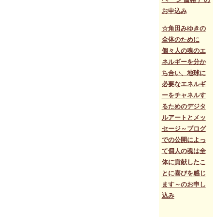
お申込み
☆角田みゆきの
全体のために
個々人の魂のエ
ネルギーを分か
ち合い、地球に
必要なエネルギ
ーをチャネルす
るためのデジタ
ルアートとメッ
セージ～ブログ
での公開によっ
て個人の魂は全
体に貢献したこ
とに喜びを感じ
ます～のお申し
込み