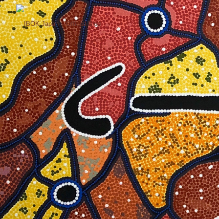
コ
ン
テ
ン
ツ
へ
ス
キ
ッ
プ