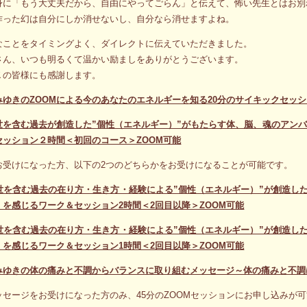
身に「もう大丈夫だから、自由にやってごらん」と伝えて、怖い先生とはお別
作った幻は自分にしか消せないし、自分なら消せますよね。
なことをタイミングよく、ダイレクトに伝えていただきました。
さん、いつも明るくて温かい励ましをありがとうございます。
Ｋの皆様にも感謝します。
みゆきのZOOMによる今のあなたのエネルギーを知る20分のサイキックセッ
世を含む過去が創造した”個性（エネルギー）”がもたらす体、脳、魂のアンバ
セッション２時間＜初回のコース＞ZOOM可能
お受けになった方、以下の2つのどちらかをお受けになることが可能です。
世を含む過去の在り方・生き方・経験による”個性（エネルギー）”が創造し
）を感じるワーク＆セッション2時間＜2回目以降＞ZOOM可能
世を含む過去の在り方・生き方・経験による”個性（エネルギー）”が創造し
）を感じるワーク＆セッション1時間＜2回目以降＞ZOOM可能
みゆきの体の痛みと不調からバランスに取り組むメッセージ～体の痛みと不調
ッセージをお受けになった方のみ、45分のZOOMセッションにお申し込みが