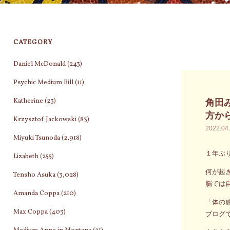
CATEGORY
Daniel McDonald
(243)
Psychic Medium Bill
(11)
Katherine
(23)
角田
方か
Krzysztof Jackowski
(83)
2022.04
Miyuki Tsunoda
(2,918)
１年ぶ
Lizabeth
(255)
何が起
Tensho Asuka
(3,028)
脳では
Amanda Coppa
(210)
「体の
Max Coppa
(403)
ブログ