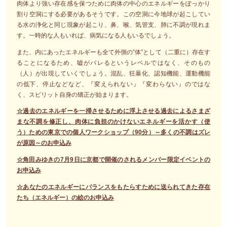
肉体より強い存在感を保つために肉体の中心のエネルギーをぽっかり
割り空洞にする必要があるそうです。この空洞に今地球が起こしてい
る水の浄化と同じ現象が起こり、鼻、喉、気管支、肺に不調が現れま
す。一時的な人もいれば、病気になる人もいるでしょう。
また、内にあったエネルギーも全て外側の”体”として（二重に）存在す
ることになるため、嘘がバレるというレベルではなく、そのもの
（人）が出現していくでしょう。混乱、狂暴化、認知機能、運動機能
の低下、停止などなど、『変えられない』『変わらない』のではな
く、スピリット自身の矯正が始まります。
☆過去のエネルギーを一掃させるために浮上させる過去によるさまざ
まな不調を修正し、肉体に負担のかけないエネルギーを活かす（使
う）ための東京での個人ワークショップ（90分）～多くの不調はズレ
が原因～のお申込み
☆角田みゆきの7月9日に京都で開催のされるメンバー限定イベントの
お申込み
☆あなたのエネルギーにバランスをもたらすために送られてきた存在
たち（エネルギー）の絵のお申込み