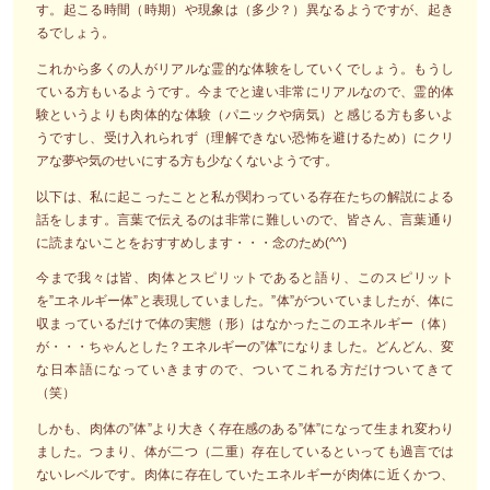
す。起こる時間（時期）や現象は（多少？）異なるようですが、起き
るでしょう。
これから多くの人がリアルな霊的な体験をしていくでしょう。もうし
ている方もいるようです。今までと違い非常にリアルなので、霊的体
験というよりも肉体的な体験（パニックや病気）と感じる方も多いよ
うですし、受け入れられず（理解できない恐怖を避けるため）にクリ
アな夢や気のせいにする方も少なくないようです。
以下は、私に起こったことと私が関わっている存在たちの解説による
話をします。言葉で伝えるのは非常に難しいので、皆さん、言葉通り
に読まないことをおすすめします・・・念のため(^^)
今まで我々は皆、肉体とスピリットであると語り、このスピリット
を”エネルギー体”と表現していました。”体”がついていましたが、体に
収まっているだけで体の実態（形）はなかったこのエネルギー（体）
が・・・ちゃんとした？エネルギーの”体”になりました。どんどん、変
な日本語になっていきますので、ついてこれる方だけついてきて
（笑）
しかも、肉体の”体”より大きく存在感のある”体”になって生まれ変わり
ました。つまり、体が二つ（二重）存在しているといっても過言では
ないレベルです。肉体に存在していたエネルギーが肉体に近くかつ、