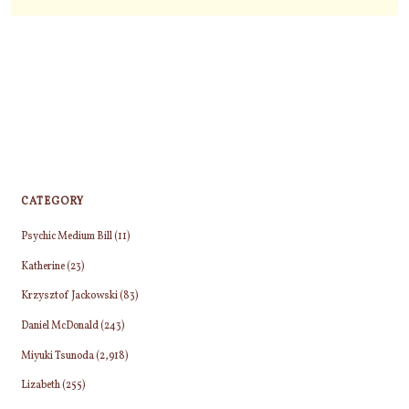
CATEGORY
Psychic Medium Bill
(11)
Katherine
(23)
Krzysztof Jackowski
(83)
Daniel McDonald
(243)
Miyuki Tsunoda
(2,918)
Lizabeth
(255)