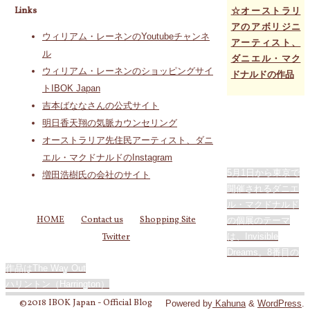
Links
☆オーストラリ
アのアボリジニ
ウィリアム・レーネンのYoutubeチャンネ
アーティスト、
ル
ダニエル・マク
ウィリアム・レーネンのショッピングサイ
ドナルドの作品
トIBOK Japan
吉本ばななさんの公式サイト
明日香天翔の気脈カウンセリング
オーストラリア先住民アーティスト、ダニ
エル・マクドナルドのInstagram
5月1日から東京で
増田浩樹氏の会社のサイト
開催されるダニエ
ル・マクドナルド
HOME
Contact us
Shopping Site
の個展のテーマ
は、Invisible
Twitter
Dreams。8番目の
作品はThe Way Out
ハリントン（Harrington）
©2018 IBOK Japan - Official Blog
Powered by
Kahuna
&
WordPress
.