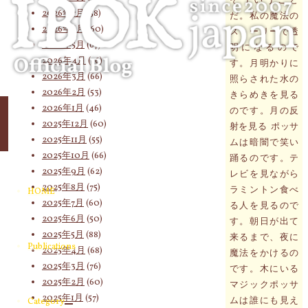
象:
2026年7月
(58)
だ。私の魔法の
2026年6月
(60)
ストーリーで透
2026年5月
(67)
明になるので
2026年4月
(76)
す。月明かりに
2026年3月
(66)
照らされた水の
2026年2月
(53)
きらめきを見る
2026年1月
(46)
のです。月の反
2025年12月
(60)
射を見る ポッサ
2025年11月
(55)
ムは暗闇で笑い
2025年10月
(66)
踊るのです。テ
2025年9月
(62)
レビを見ながら
2025年8月
(75)
ラミントン食べ
HOME
2025年7月
(60)
る人を見るので
2025年6月
(50)
す。朝日が出て
2025年5月
(88)
来るまで、夜に
Publications
2025年4月
(68)
魔法をかけるの
2025年3月
(76)
です。木にいる
2025年2月
(60)
マジックポッサ
2025年1月
(57)
ムは誰にも見え
Category