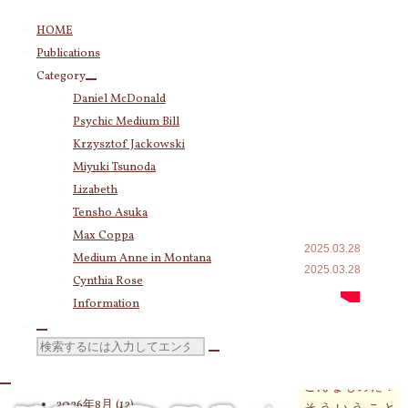
コ
HOME
ン
Publications
テ
Category
Category
ン
Daniel McDonald
(243)
Daniel McDonald
ツ
Psychic Medium Bill
(11)
Psychic Medium Bill
へ
Katherine
(23)
ス
Krzysztof Jackowski
Krzysztof Jackowski
(83)
キ
Miyuki Tsunoda
Miyuki Tsunoda
(2,917)
Magic
ッ
Lizabeth
Lizabeth
(255)
プ
Possum
Tensho Asuka
Tensho Asuka
(3,027)
Max Coppa
Amanda Coppa
(210)
2025.03.28
Medium Anne in Montana
Max Coppa
(403)
2025.03.28
Cynthia Rose
Medium Anne in Montana
(21)
Cynthia Rose
(4)
Information
家族の歴史のソ
ーセージロー
検
ル。人生はまだ
索
Archives
こんなものだ！
対
2026年8月
(12)
そういうこと