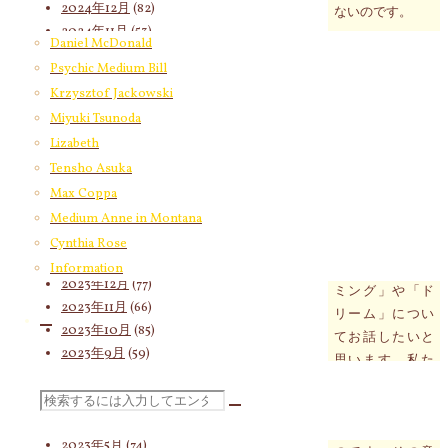
2024年12月
(82)
ないのです。
2024年11月
(53)
Daniel McDonald
5月1日から東京
2024年10月
(65)
Psychic Medium Bill
で開催されるダ
2024年9月
(58)
Krzysztof Jackowski
ニエル・マクド
2024年8月
(65)
ナルドの個展の
Miyuki Tsunoda
2024年7月
(63)
テーマは、
Lizabeth
2024年6月
(72)
Invisible Dreams
Tensho Asuka
2024年5月
(72)
です。
2024年4月
(72)
Max Coppa
2024年3月
(70)
Medium Anne in Montana
オーストラリア
2024年2月
(55)
Cynthia Rose
先住民の文化に
2024年1月
(66)
Information
おける「ドリー
2023年12月
(77)
ミング」や「ド
2023年11月
(66)
リーム」につい
2023年10月
(85)
てお話したいと
2023年9月
(59)
思います。私た
2023年8月
(91)
ちは65,000年も
2023年7月
(89)
検
の間、ドリーミ
2023年6月
(62)
ングを見てきた
2023年5月
(74)