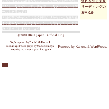
くということはあるんだけど、しっかりと頑張り続け
流れを知る未来
ているにもかかわらず、何をやってもダメっていうケ
リーディングの
ースもあるんです
お申込み
目の前のチャンスに全く興味が湧かないなら立ち止
まる必要なんてありません。知らん顔をしてそのまま
通り過ぎてしまいましょう
©2018 IBOK Japan - Official Blog
TopImage Art by Daniel McDonald
IconImage Photograph by Maho Someya
Powered by
Kahuna
&
WordPress
.
Design by Katsura Kogayu & Rugeshi