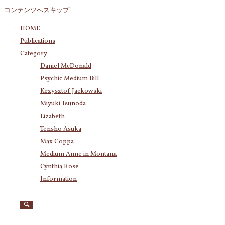
コンテンツへスキップ
HOME
Publications
Category
Category
Daniel McDonald
Daniel McDonald
(243)
Psychic Medium Bill
Psychic Medium Bill
(11)
Krzysztof Jackowski
Katherine
(23)
Miyuki Tsunoda
Krzysztof Jackowski
(83)
Lizabeth
Miyuki Tsunoda
(2,921)
今朝の気脈
Tensho Asuka
Lizabeth
(255)
メッセージ
Max Coppa
Tensho Asuka
(3,029)
「その場か
Medium Anne in Montana
Amanda Coppa
(210)
Cynthia Rose
Max Coppa
(403)
ら何も見え
Medium Anne in Montana
(21)
Information
なくても大
Cynthia Rose
(4)
丈夫。離れ
た場所から