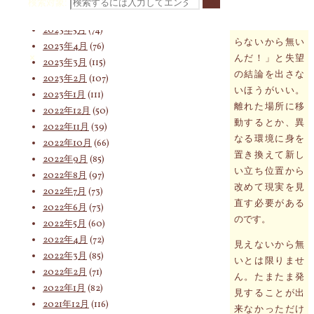
検索対象:
ないことです。
2023年6月
(62)
急いで「見つか
2023年5月
(74)
らないから無い
2023年4月
(76)
んだ！」と失望
2023年3月
(115)
の結論を出さな
2023年2月
(107)
いほうがいい。
2023年1月
(111)
離れた場所に移
2022年12月
(50)
動するとか、異
2022年11月
(39)
なる環境に身を
2022年10月
(66)
置き換えて新し
2022年9月
(85)
い立ち位置から
2022年8月
(97)
改めて現実を見
2022年7月
(73)
直す必要がある
2022年6月
(73)
のです。
2022年5月
(60)
2022年4月
(72)
見えないから無
2022年3月
(85)
いとは限りませ
2022年2月
(71)
ん。たまたま発
2022年1月
(82)
見することが出
2021年12月
(116)
来なかっただけ