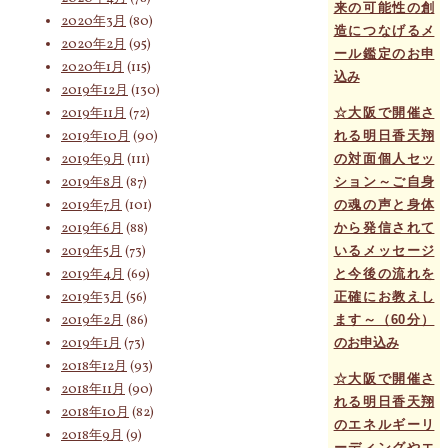
来の可能性の創
2020年3月
(80)
造につなげるメ
2020年2月
(95)
ール鑑定のお申
2020年1月
(115)
込み
2019年12月
(130)
2019年11月
(72)
☆大阪で開催さ
2019年10月
(90)
れる明日香天翔
2019年9月
(111)
の対面個人セッ
2019年8月
(87)
ション～ご自身
2019年7月
(101)
の魂の声と身体
2019年6月
(88)
から発信されて
2019年5月
(73)
いるメッセージ
2019年4月
(69)
と今後の流れを
2019年3月
(56)
正確にお教えし
2019年2月
(86)
ます～（60分）
2019年1月
(73)
のお申込み
2018年12月
(93)
☆大阪で開催さ
2018年11月
(90)
れる明日香天翔
2018年10月
(82)
のエネルギーリ
2018年9月
(9)
ーディングやエ