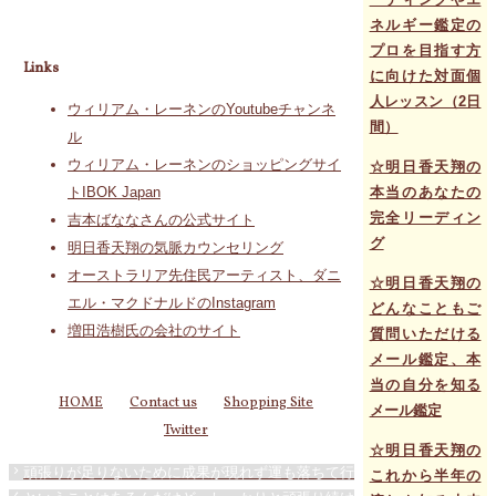
ネルギー鑑定の
プロを目指す方
Links
に向けた対面個
人レッスン（2日
ウィリアム・レーネンのYoutubeチャンネ
間）
ル
ウィリアム・レーネンのショッピングサイ
☆明日香天翔の
本当のあなたの
トIBOK Japan
完全リーディン
吉本ばななさんの公式サイト
グ
明日香天翔の気脈カウンセリング
オーストラリア先住民アーティスト、ダニ
☆明日香天翔の
エル・マクドナルドのInstagram
どんなこともご
増田浩樹氏の会社のサイト
質問いただける
メール鑑定、本
当の自分を知る
HOME
Contact us
Shopping Site
メール鑑定
Twitter
☆明日香天翔の
頑張りが足りないために成果が現れず運も落ちて行
これから半年の