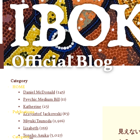
象:
Category
HOME
Daniel McDonald
(243)
Psychic Medium Bill
(11)
Katherine
(23)
Publications
Krzysztof Jackowski
(83)
Miyuki Tsunoda
(2,916)
Lizabeth
(255)
見えな
Tensho Asuka
(3,027)
Category