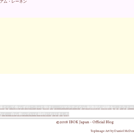
アム・レーネン
落として焦らず行こう♪と励まし、ツマラナイなら刺激的な経験をしようよー
なく、自ら創っていく時代になりました
©2018 IBOK Japan - Official Blog
TopImage Art by Daniel McDo