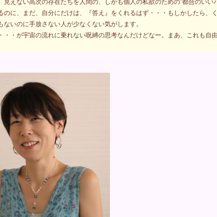
、見えない高次の存在たちを人間の、しかも個人の私欲のための”都合のいい
るのに、まだ、自分にだけは、『答え』をくれるはず・・・もしかしたら、
もないのに手放さない人が少なくない気がします。
・・・が宇宙の流れに乗れない呪縛の思考なんだけどなー。まあ、これも自