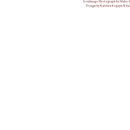
IconImage Photograph by Maho
Design by Katsura Kogayu & Ru