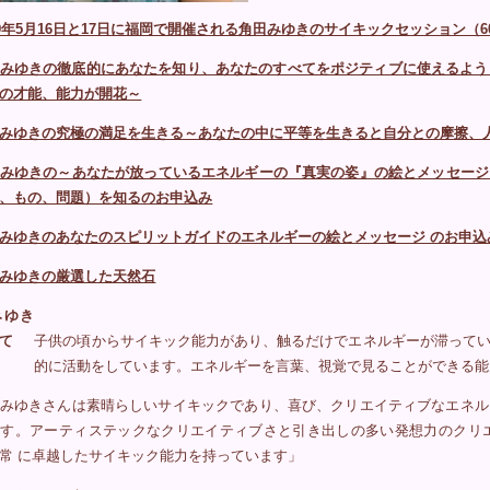
19年5月16日と17日に福岡で開催される角田みゆきのサイキックセッション（
みゆきの徹底的にあなたを知り、あなたのすべてをポジティブに使えるよう
の才能、能力が開花～
みゆきの究極の満足を生きる～あなたの中に平等を生きると自分との摩擦、
みゆきの～あなたが放っているエネルギーの『真実の姿』の絵とメッセージ
、もの、問題）を知るのお申込み
みゆきのあなたのスピリットガイドのエネルギーの絵とメッセージ のお申込
みゆきの厳選した天然石
みゆき
て
子供の頃からサイキック能力があり、触るだけでエネルギーが滞ってい
的に活動をしています。エネルギーを言葉、視覚で見ることができる能
みゆきさんは素晴らしいサイキックであり、喜び、クリエイティブなエネル
ます。アーティステックなクリエイティブさと引き出しの多い発想力のクリ
常 に卓越したサイキック能力を持っています」