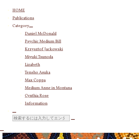
コ
HOME
ン
Publications
テ
Category
ン
Daniel McDonald
ツ
Psychic Medium Bill
へ
ス
Krzysztof Jackowski
キ
Miyuki Tsunoda
ッ
Lizabeth
プ
Tensho Asuka
Max Coppa
Medium Anne in Montana
Cynthia Rose
Information
検
索
対