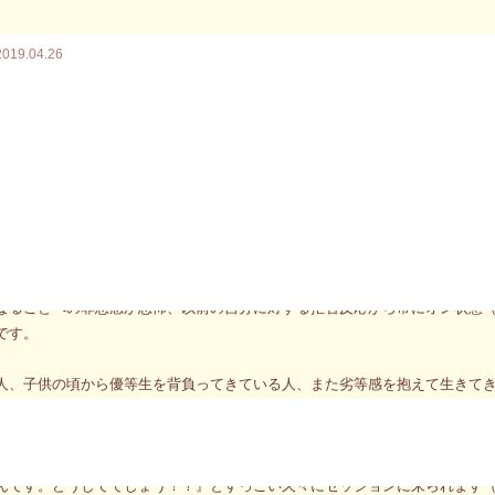
2019.04.26
きの徹底的にあなたを知り、あなたのすべてをポジティブに使えるようにな
開花～
のお申し込みが始まりました。（残り2枠）
きの飼い主とペットの関係からともに成長するメッセージのお申込み
が始ま
年5月16日と17日に福岡で開催される角田みゆきのサイキックセッション（60分
ければいけない』『こうであってはいけない』『こうあるべき』と文章を読
ョンやイベントで一生懸命、自分に向き合い”楽になった”変化を起こした経験
なることへの罪悪感か恐怖、以前の自分に対する拒否反応から常にオン状態
です。
人、子供の頃から優等生を背負ってきている人、また劣等感を抱えて生きて
プは、オンかオフ、やるかやられるか・・・という極端な二択で生きてきています
度、大きな変化を経験すると、同じことをとことん追求してしまう傾向があ
氷』の冷たさから、お風呂のお湯の温かさを知ると・・・・沸点越え、頭か
んです。どうしてでしょう！？』とすっごい久々にセッションに来られます