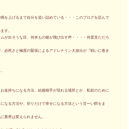
悲鳴を上げるまで自分を追い詰めている・・・このブログを読んで
います。
ームが出そうな目、何本もの槍が飛び出す声・・・・何度見ただろ
が、必死さと極度の緊張によるアドレナリン大放出が『戦いに巻き
す。
、お金持ちになる方法、結婚相手が現れる場所とか、私欲のために
ちになる方法や、祈りだけで幸せになる方法という甘ーい餌をま
私に業界は変えられません。