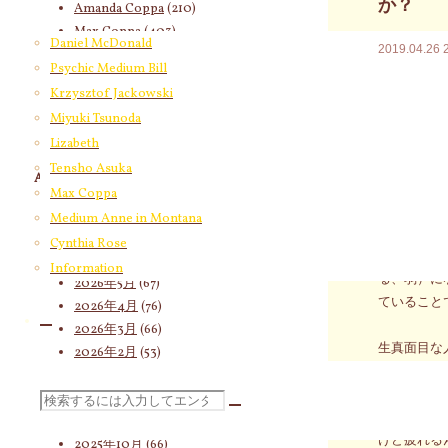
か？
Amanda Coppa
(210)
Max Coppa
(403)
Daniel McDonald
2019.04.26
Medium Anne in Montana
(21)
Psychic Medium Bill
☆角田みゆ
Cynthia Rose
(4)
Krzysztof Jackowski
能、能力が
Miyuki Tsunoda
☆角田みゆ
Lizabeth
Tensho Asuka
Archives
☆2019
Max Coppa
2026年8月
(11)
Medium Anne in Montana
『こうしな
2026年7月
(58)
Cynthia Rose
度もセッシ
2026年6月
(60)
Information
る、弱）に
2026年5月
(67)
ていること
2026年4月
(76)
2026年3月
(66)
生真面目な
2026年2月
(53)
ういうタイ
2026年1月
(46)
そして、一
2025年12月
(60)
検
例えば、『
2025年11月
(55)
けど疲れる
2025年10月
(66)