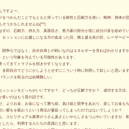
んですよー。
ツをつかんだことでもともと持っている根性と忍耐力を使い、精神、身体が
そうかもしれませんね(^^)
はずの、忍耐力、持久力、真面目さ、努力家の部分が逆に自分の首を絞めて
、セッションにお越しになる方の血走った目、燃え盛る炎の目、レーザービ
、闘争心ではなく、自分自身との戦いなのはエネルギーを見ればわかります
』という印象を与えている可能性があります。
寄ってきてトラブルを招きやすくなります。
、全部自分でどうにかしようとせずにこういう時に利用して欲しいと思いま
バランスを取るのは結構難しい。
セッションをどっちがいいですか？、どっちが正解ですか？、成功する方法
が多いのはもう昔の話です。
け、よりお金、お金になって勝ち組、負け組と競争をあおり、楽してお金も
甘い蜜をを吸おうという商法が蔓延ってしまったのではないでしょうか？
も、スピリチュアル業界のうさん臭さといやらしさをつぶやいていますが、
としたら、利用する人たちの意識だと思います。