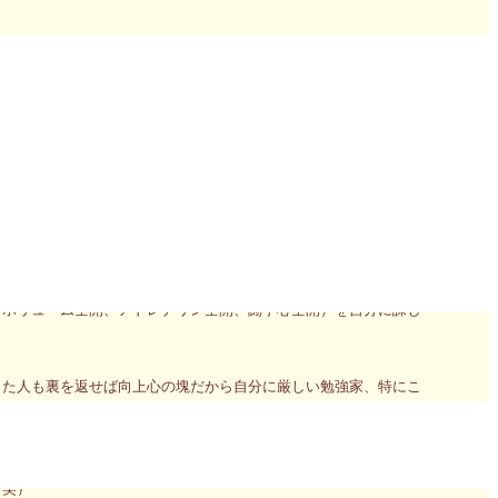
る短期集中コース～本当の自分のエネルギーを出せば、本当の才
りました。
）のお申込み
んで一生懸命、霊的に生きよう！している方はもちろんのこと、何
のある方が陥りやすい”バランスの欠如”は、オフ（止まる、静ま
（ボリューム全開、アドレナリン全開、闘争心全開）を自分に課し
きた人も裏を返せば向上心の塊だから自分に厳しい勉強家、特にこ
(^^)
ります。
ら間欠泉を出しながら『私、変わりましたよね！・・・楽なんです
（笑）