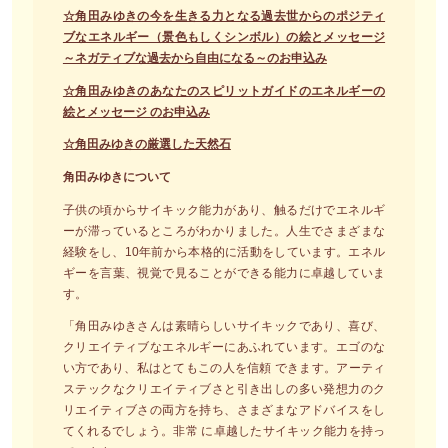
☆角田みゆきの今を生きる力となる過去世からのポジティ
ブなエネルギー（景色もしくシンボル）の絵とメッセージ
～ネガティブな過去から自由になる～のお申込み
☆角田みゆきのあなたのスピリットガイドのエネルギーの
絵とメッセージ のお申込み
☆角田みゆきの厳選した天然石
角田みゆきについて
子供の頃からサイキック能力があり、触るだけでエネルギ
ーが滞っているところがわかりました。人生でさまざまな
経験をし、10年前から本格的に活動をしています。エネル
ギーを言葉、視覚で見ることができる能力に卓越していま
す。
「角田みゆきさんは素晴らしいサイキックであり、喜び、
クリエイティブなエネルギーにあふれています。エゴのな
い方であり、私はとてもこの人を信頼 できます。アーティ
ステックなクリエイティブさと引き出しの多い発想力のク
リエイティブさの両方を持ち、さまざまなアドバイスをし
てくれるでしょう。非常 に卓越したサイキック能力を持っ