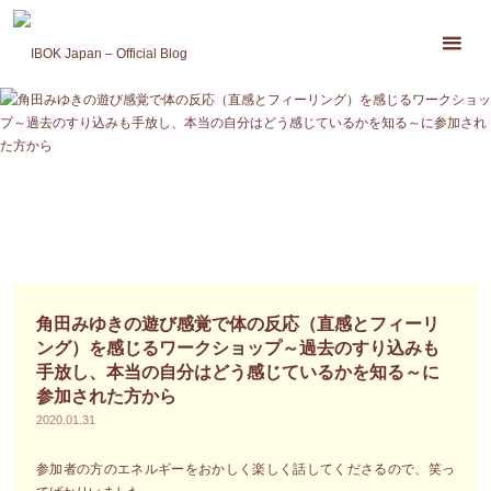
コ
ン
テ
ン
ツ
へ
ス
キ
ッ
プ
角田みゆきの遊び感覚で体の反応（直感とフィーリ
ング）を感じるワークショップ～過去のすり込みも
手放し、本当の自分はどう感じているかを知る～に
参加された方から
2020.01.31
参加者の方のエネルギーをおかしく楽しく話してくださるので、笑っ