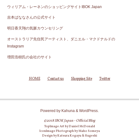
ウィリアム・レーネンのショッピングサイトIBOK Japan
吉本ばななさんの公式サイト
明日香天翔の気脈カウンセリング
オーストラリア先住民アーティスト、ダニエル・マクドナルドの
Instagram
増田浩樹氏の会社のサイト
HOME
Contact us
Shopping Site
Twitter
Powered by
Kahuna
&
WordPress
.
©2018 IBOK Japan - Official Blog
TopImage Art by Daniel McDonald
IconImage Photograph by Maho Someya
Design by Katsura Kogayu & Rugeshi