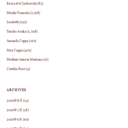
Krzysztof Jackowski
(83)
Miyuki Tsunoda
(2,918)
Lizabeth
(255)
Tensho Asuka
(3,028)
Amanda Coppa
(210)
Max Coppa
(403)
Medium Anne in Montana
(21)
Cynthia Rose
(4)
ARCHIVES
2026年8月
(14)
2026年7月
(58)
2026年6月
(60)