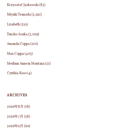
Krzysztof Jackowski
(83)
Miyuki Tsunoda
(2,921)
Lizabeth
(255)
Tensho Asuka
(3,029)
Amanda Coppa
(210)
Max Coppa
(403)
Medium Anne in Montana
(21)
Cynthia Rose
(4)
ARCHIVES
2026年8月
(18)
2026年7月
(58)
2026年6月
(60)