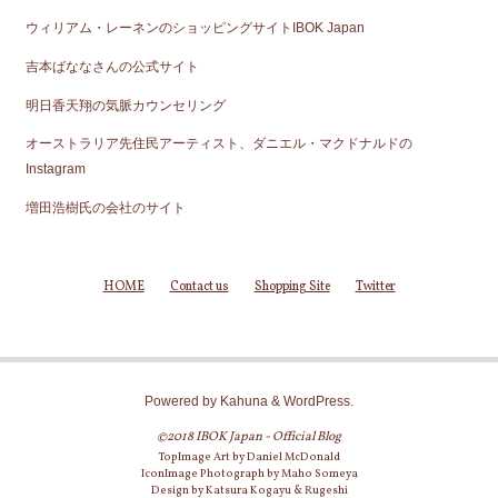
ウィリアム・レーネンのショッピングサイトIBOK Japan
吉本ばななさんの公式サイト
明日香天翔の気脈カウンセリング
オーストラリア先住民アーティスト、ダニエル・マクドナルドの
Instagram
増田浩樹氏の会社のサイト
HOME
Contact us
Shopping Site
Twitter
Powered by
Kahuna
&
WordPress
.
©2018 IBOK Japan - Official Blog
TopImage Art by Daniel McDonald
IconImage Photograph by Maho Someya
Design by Katsura Kogayu & Rugeshi