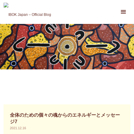
コ
ン
テ
ン
ツ
へ
ス
キ
ッ
プ
全体のための個々の魂からのエネルギーとメッセー
ジ7
2021.12.16