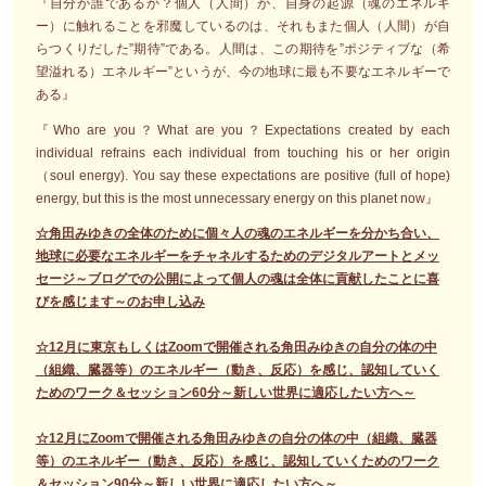
『自分が誰であるか？個人（人間）が、自身の起源（魂のエネルギ
ー）に触れることを邪魔しているのは、それもまた個人（人間）が自
らつくりだした”期待”である。人間は、この期待を”ポジティブな（希
望溢れる）エネルギー”というが、今の地球に最も不要なエネルギーで
ある』
『Who are you？What are you？Expectations created by each
individual refrains each individual from touching his or her origin
（soul energy). You say these expectations are positive (full of hope)
energy, but this is the most unnecessary energy on this planet now』
☆角田みゆきの全体のために個々人の魂のエネルギーを分かち合い、
地球に必要なエネルギーをチャネルするためのデジタルアートとメッ
セージ～ブログでの公開によって個人の魂は全体に貢献したことに喜
びを感じます～のお申し込み
☆12月に東京もしくはZoomで開催される角田みゆきの自分の体の中
（組織、臓器等）のエネルギー（動き、反応）を感じ、認知していく
ためのワーク＆セッション60分～新しい世界に適応したい方へ～
☆12月にZoomで開催される角田みゆきの自分の体の中（組織、臓器
等）のエネルギー（動き、反応）を感じ、認知していくためのワーク
＆セッション90分～新しい世界に適応したい方へ～