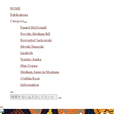
コ
HOME
ン
Publications
テ
Category
ン
Daniel McDonald
ツ
Psychic Medium Bill
へ
ス
Krzysztof Jackowski
キ
Miyuki Tsunoda
ッ
Lizabeth
プ
Tensho Asuka
Max Coppa
Medium Anne in Montana
Cynthia Rose
Information
検
索
対