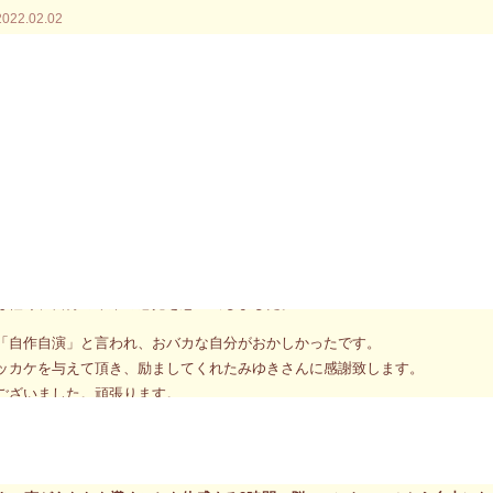
2022.02.02
住民的エネルギーを使おう使おう〜としていて、本能だー！、直観だー！！
見失っていました。
や物事を分析出来るという、
をそれは不要！邪魔！と勝手に捨てており、
過去世エネルギーだけに邁進する単純バカとなってしまっていたようでした
に「過去世能力はその時の応援」と言われて、ハッとしました。
大事なだけで、思考は私にとって必要な個性だということを改めて思い知り
であまり差別せず、批判をなるたけ少なくすること、大切なことだと思うの
は軽く、自分の本来の感覚を思い出しました。
「自作自演」と言われ、おバカな自分がおかしかったです。
ッカケを与えて頂き、励ましてくれたみゆきさんに感謝致します。
ございました。頑張ります。
魂に存在するさまざまな人生を生きた経験者たちから今あなたに必要なアド