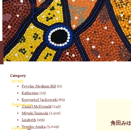
象:
Category
HOME
Psychic Medium Bill
(11)
Katherine
(23)
Krzysztof Jackowski
(83)
Publications
Daniel McDonald
(243)
Miyuki Tsunoda
(2,921)
Lizabeth
(255)
角田み
Tensho Asuka
(3,029)
Category