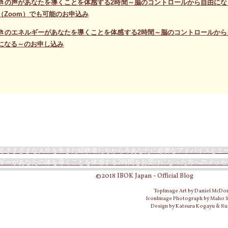
きの声があなたを導くことを体感する2時間～脳のコントロールから自由に
（Zoom）でも可能のお申込み
きのエネルギーがあなたを導くことを体感する2時間～脳のコントロールか
になる～のお申し込み
るさまざまな人生を生きた経験者たちから今あなたに必要なアドバイスとエ
ギーがあなたの体を導くことを体感する2時間をお受けになった方へのメッセ
©2018 IBOK Japan - Official Blog
TopImage Art by Daniel McDo
IconImage Photograph by Maho
Design by Katsura Kogayu & Ru