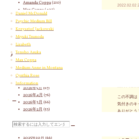
Amanda Coppa
(210)
2022.02.02
Max Coppa
(403)
Daniel McDonald
過去世の先
Medium Anne in Montana
(21)
Psychic Medium Bill
生きるのを
Cynthia Rose
(4)
Krzysztof Jackowski
論理的思考
Miyuki Tsunoda
現在の才能
Lizabeth
本能のみ、
Tensho Asuka
Archives
Max Coppa
みゆきさん
2026年8月
(18)
バランスが
Medium Anne in Montana
2026年7月
(58)
Cynthia Rose
自分のなか
2026年6月
(60)
Information
翌日、身体
2026年5月
(67)
2026年4月
(76)
この不調は
2026年3月
(66)
気付きのキ
2026年2月
(53)
ありがとう
2026年1月
(46)
☆あなたの
2025年12月
(60)
検
お申し込み
2025年11月
(55)
2025年10月
(66)