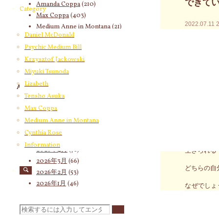
できてい
Amanda Coppa
(210)
Category
Max Coppa
(403)
2022.07.11
Medium Anne in Montana
(21)
Daniel McDonald
Cynthia Rose
(4)
7月30日
Psychic Medium Bill
込み
Krzysztof Jackowski
始まりまし
Miyuki Tsunoda
Lizabeth
Archives
自分を信頼
Tensho Asuka
って、今ま
2026年8月
(19)
Max Coppa
という皆さ
2026年7月
(58)
Medium Anne in Montana
です。
2026年6月
(60)
Cynthia Rose
2026年5月
(67)
すり込み、
Information
2026年4月
(76)
生きられる
2026年3月
(66)
どちらの自
2026年2月
(53)
2026年1月
(46)
なぜでしょ
2025年12月
(60)
えてくる（
2025年11月
(55)
ィ・マイン
検
2025年10月
(66)