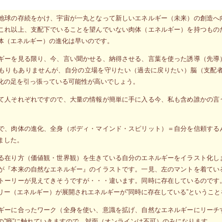
がやることはみな同じです（笑）
地球の存続をかけ、宇宙が一丸となって新しいエネルギー（未来）の創造へ
これ以上、支配下でいることを望んでいない肉体（エネルギー）を持つもの
体（エネルギー）の進化は早いのです。
ギーを見る限り、今、言い聞かせる、納得させる、言葉を使った誘導（先導
もりもありませんが、自分の立場を守りたい（過去に戻りたい）脳（支配
化の足を引っ張っている可能性が高いでしょう。
て人それぞれですので、大量の情報が簡単に手に入る今、私も含め誰かの言
。
で、肉体の進化、全身（ボディ・マインド・スピリット）＝自分を信頼する
ました。
る在り方（価値観・世界観）を生きている自分のエネルギーをイラスト化し
が『本来の自然なエネルギー』のイラストです。一見、左のマントを着てい
トーリーが見えてきそうですが・・・違います。同時に存在しているのです
リー（エネルギー）が展開されエネルギーが”同時に存在している”というこ
ギーに合ったワーク（全身を使い、意識を拡げ、自然なエネルギーにリーチ
の”癖”に触れていきますので、対面（オンラインは不可）のみになります。