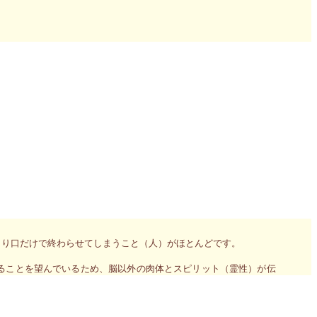
ることに目覚める準備ができている方向けの90分のセッションのお申
認識で異なってきます。頭ではなく、肉体とスピリットの進化によ
に自信がなくなったという皆さま、自分をごまかしきれなくなった
人生を始めましょう！ということを目指す個人ワーク＆セッション
）で創られた自分らしくない（過去の）エネルギーも、自分らしく
まり口だけで終わらせてしまうこと（人）がほとんどです。
ることを望んでいるため、脳以外の肉体とスピリット（霊性）が伝
）が伝えてくる感覚は、自分ではない！＝信じるな！と脅し、ボデ
阻み”口だけ”で終わらせています。自分の内にいようが外にいよう