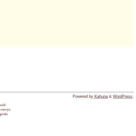
Powered by
Kahuna
&
WordPress
.
nald
 Someya
geshi