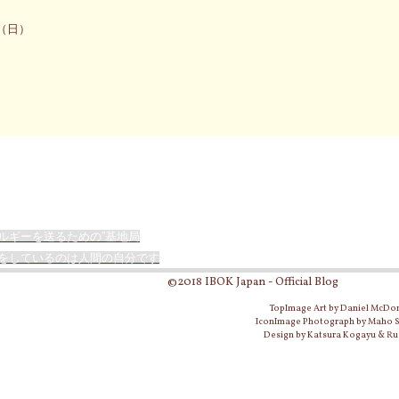
（日）
ルギーを送るための”基地局
をしているのは人間の自分です
©2018 IBOK Japan - Official Blog
TopImage Art by Daniel McDo
IconImage Photograph by Maho
Design by Katsura Kogayu & Ru