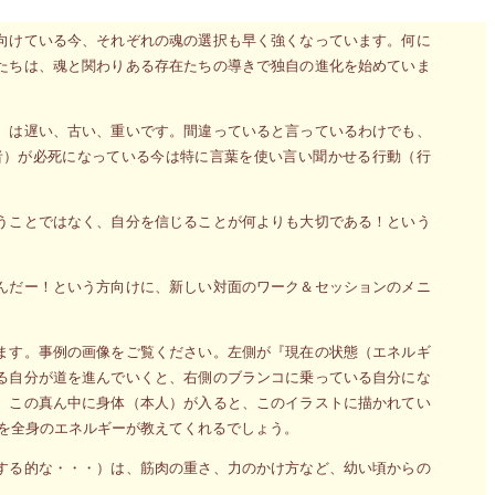
向けている今、それぞれの魂の選択も早く強くなっています。何に
たちは、魂と関わりある存在たちの導きで独自の進化を始めていま
）は遅い、古い、重いです。間違っていると言っているわけでも、
者）が必死になっている今は特に言葉を使い言い聞かせる行動（行
うことではなく、自分を信じることが何よりも大切である！という
んだー！という方向けに、新しい対面のワーク＆セッションのメニ
ます。事例の画像をご覧ください。左側が『現在の状態（エネルギ
る自分が道を進んでいくと、右側のブランコに乗っている自分にな
。この真ん中に身体（本人）が入ると、このイラストに描かれてい
とを全身のエネルギーが教えてくれるでしょう。
する的な・・・）は、筋肉の重さ、力のかけ方など、幼い頃からの