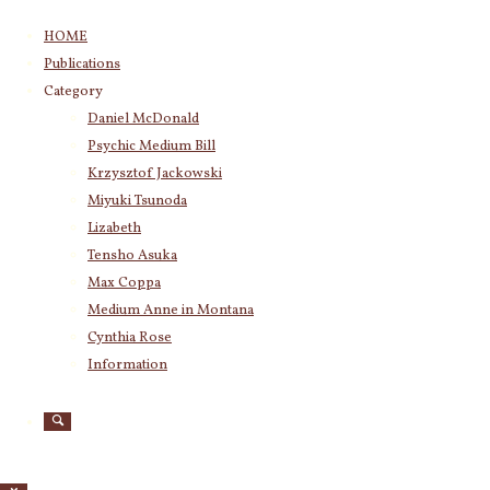
コ
HOME
ン
Publications
テ
Category
ン
Daniel McDonald
ツ
Psychic Medium Bill
へ
ス
Krzysztof Jackowski
キ
Miyuki Tsunoda
ッ
Lizabeth
プ
Tensho Asuka
Max Coppa
Medium Anne in Montana
Cynthia Rose
Information