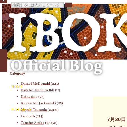
検
索
対
象:
Category
Daniel McDonald
(243)
HOME
Psychic Medium Bill
(11)
Katherine
(23)
Krzysztof Jackowski
(83)
Publications
Miyuki Tsunoda
(2,921)
Lizabeth
(255)
7月30
Tensho Asuka
(3,030)