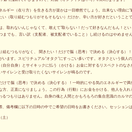
ネルギー（在り方）を生きる方が楽かは一目瞭然でしょう。出来ない理由に”
たい（取り組むつもりがそもそもない）だけか、辛い方が好きだということ
は、取れないんじゃなくて、敢えて”取らない！だって好きなんだもん！と
つまでも、言い訳（支配者、被支配者でいること）し続けるのはやめませ
り組むつもりがなく、 聞きたい！だけで脳（思考）で決める（決心する）！
がいます。スピリチュアル”オタク”にすっごい多いです。オタクという個人の
（自分自身）とサイキックに払う（かける）お金に対するリスペクトのなさ
いサイレンと受け取りたくないサイレンが鳴るのです。
だけで脳（思考）で決める（決心する）！一時的にやる気のエネルギーで満
な方、正直になりましょう。この行為（行動）にお金をかける、他人を入れ
わるつもりはありません。自身の魂と人間とかもろもろの集合意識のカルマ
際、備考欄に以下の日時の中でご希望の日時をお書きください。セッション
（土）