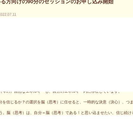
る方向けの90分のセッションのお申し込み開始
2022.07.11
と31日に大阪で開催される角田みゆきの本当の自分を生き、新しい人生を始め
た。
するという観点も人それぞれだし、どの自分を信頼しているかもそれぞれの
で感じてなかった全身の感覚によってこれまでやってきた自分で生きること
ま。本当の自分を生きるチャンスです。繰り返すのではなく、新しい自分と
支配（洗脳）、依存など、一部の人間にとって都合の良い考え（古い価値観
（今の）自然なエネルギーも、自分のエネルギー内に存在しています。
分を信じるか？の選択を脳（思考）に任せると、一時的な決意（決心）、つ
う。脳（思考）は、自分＝脳（思考）である！と思い込ませたい、信じ続け
感じる）感覚を認めさせたくないのです。だから、肉体とスピリット（霊性
ド・スピリットというバランスの取れた本来の自分を信頼する選択と行動を