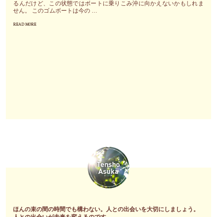
ギ
るんだけど、この状態ではボートに乗りこみ沖に向かえないかもしれま
せん。 このゴムボートは今の …
ー
READ MORE
の
"い
『真
く
実
ら
の
考
姿』
え
の
て
絵
も
と
わ
メ
か
ッ
ら
セ
な
ー
い
ジ
し
～
決
自
心
分
が
ほんの束の間の時間でも構わない。人との出会いを大切にしましょう。
の
つ
人との出会いが未来を変えるのです