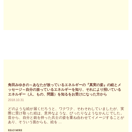
部、
の
自
お
分
申
の
し
選
込
択
み
で
が
創
始
ら
ま
れ
り
る
ま
の
し
角田みゆきの～あなたが放っているエネルギーの『真実の姿』の絵とメ
で、
た"
ッセージ～自分の放っているエネルギーを知り、それにより招いている
ポ
エネルギー（人、もの、問題）を知るをお受けになった方から
2018.10.31
ジ
テ
どのような絵が届くだろうと、ワクワク、そわそわしていましたが、実
際に受け取った絵は、意外なような、ぴったりなようなかんじでした。
ィ
昔から、自分と銃を持った兵士の姿を重ね合わせてイメージすることが
ブ
あり、そういう面からも、絵を …
な
READ MORE
"角