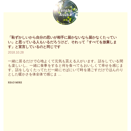
お
こ
出
受
と
会
け
な
い
に
い
が
な
と
未
っ
「恥ずかしいから自分の思いが相手に届かないなら届かなくたってい
思
来
い」と思っている人もいるだろうけど、それって「すべてを放棄しま
た
え
す」と宣言しているのと同じです
を
方
2018.10.28
る
変
か
選
一緒に居るだけで心地よくて元気も貰える人がいます。話をしている間
え
ら"
も楽しいし、一緒に食事をすると何を食べてもおいしくて幸せを感じま
択
る
す。話をしなくたってただ一緒にそばにいて時を過ごすだけでほんのり
で
とした暖かさを体全体で感じま …
の
も
READ MORE
で
"「恥
大
す"
ず
事
か
に
し
し
い
ま
か
し
ら
ょ