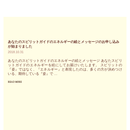
ー
ト
ナ
ー
は
自
あなたのスピリットガイドのエネルギーの絵とメッセージのお申し込み
分
が始まりました
の
2018.10.31
ハ
あなたのスピリットガイドのエネルギーの絵とメッセージ あなたスピリ
ー
ットガイドのエネルギーを絵にしてお届けいたします。 スピリットの
『姿』ではなく、『エネルギー』と表現したのは、多くの方が決めつけ
ト。
いる、期待している『姿』で …
忙
READ MORE
"あ
し
な
さ
た
を
の
理
ス
由
ピ
に
リ
ハ