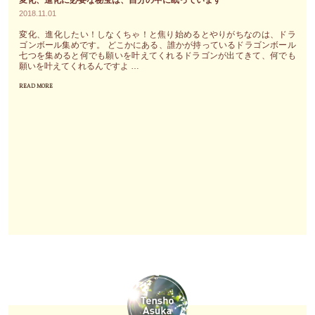
と
し
2018.11.01
自
た
変化、進化したい！しなくちゃ！と焦り始めるとやりがちなのは、ドラ
信
ク
ゴンボール集めです。 どこかにある、誰かが持っているドラゴンボール
に
七つを集めると何でも願いを叶えてくれるドラゴンが出てきて、何でも
リ
願いを叶えてくれるんですよ …
満
ス
READ MORE
ち
"変
タ
た
化、
ル"
判
進
断
化
や
に
決
必
断
要
を
な
す
秘
る
宝
こ
は、
と
自
が
分
出
の