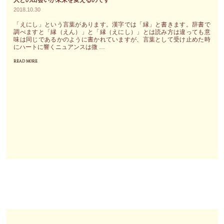
放
か
2018.10.30
っ
な
「えにし」という言葉があります。漢字では「縁」と書きます。辞書で
て
い
調べますと「縁（えん）」と「縁（えにし）」とは読み方は違っても意
味は同じであるかのように書かれていますが、言葉として受け止めた時
い
時
にハートに響くニュアンスは微 …
る
で
READ MORE
"ほ
エ
も、
ん
ネ
ハ
の
ル
ー
束
ギ
ト
の
ー
に
間
を
は
の
知
既
時
り、
に
間
そ
答
で
れ
え
も
に
が
構
よ
あ
わ
り
る
な
招
ん