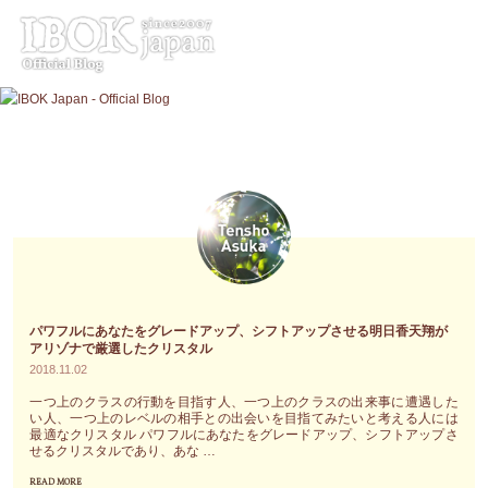
コ
ン
テ
ン
ツ
へ
ス
キ
ッ
プ
パワフルにあなたをグレードアップ、シフトアップさせる明日香天翔が
アリゾナで厳選したクリスタル
2018.11.02
一つ上のクラスの行動を目指す人、一つ上のクラスの出来事に遭遇した
い人、一つ上のレベルの相手との出会いを目指てみたいと考える人には
最適なクリスタル パワフルにあなたをグレードアップ、シフトアップさ
せるクリスタルであり、あな …
READ MORE
"パ