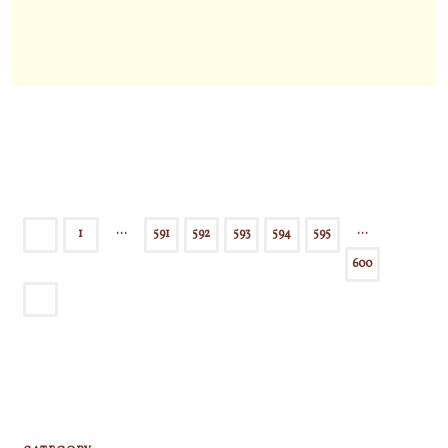
た
ら
っ
の
て
本
い
当
い」
の
と
メ
思
ッ
っ
セ
て
ー
い
…
…
1
591
592
593
594
595
ジ
る
投
を
600
人
聞
稿
も
き
い
た
の
る
く
だ
な
ペ
ろ
い
う
ー
で
け