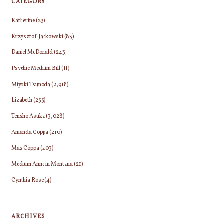
CATEGORY
す
ど、
ジ
か？
Katherine
(23)
そ
2"
送
れ
Krzysztof Jackowski
(83)
っ
Daniel McDonald
(243)
り
て
Psychic Medium Bill
(11)
「す
べ
Miyuki Tsunoda
(2,918)
て
Lizabeth
(255)
を
Tensho Asuka
(3,028)
放
棄
Amanda Coppa
(210)
し
Max Coppa
(403)
ま
す」
Medium Anne in Montana
(21)
と
Cynthia Rose
(4)
宣
言
し
ARCHIVES