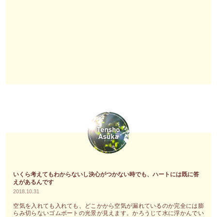
選
田
択
み
を
ゆ
進
き
ん
の
で
～
し
あ
ま
な
せ
た
ん
が
か？"
放
っ
て
い
る
いくら考えてもわからないし決心がつかない時でも、ハートには既に答
えがあるんです
エ
2018.10.31
ネ
空気を入れても入れても、どこかから空気が漏れているのか完全には膨
ル
らみ切らないゴムボートの光景が見えます。かろうじて水に浮かんでい