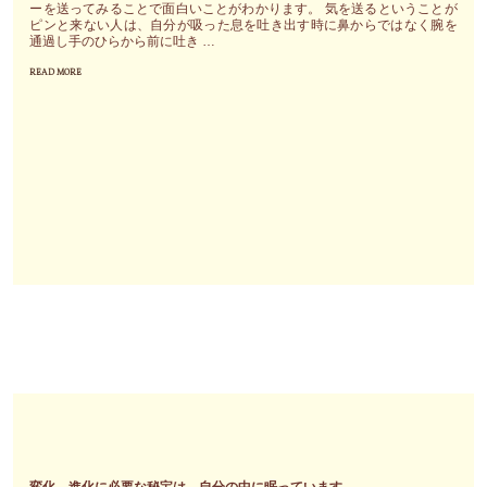
ア
ーを送ってみることで面白いことがわかります。 気を送るということが
ピンと来ない人は、自分が吸った息を吐き出す時に鼻からではなく腕を
ッ
通過し手のひらから前に吐き …
プ
READ MORE
"客
さ
観
せ
視
る
が
明
出
日
来
香
た
天
な
翔
ら
が
胸
ア
を
リ
張
ゾ
っ
ナ
て
で
も
厳
っ
選
変化、進化に必要な秘宝は、自分の中に眠っています