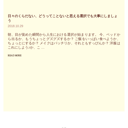
い。
い
で
人
て
す"
日々のくらだない、どうってことないと思える選択でも大事にしましょ
と
い
う
の
2018.10.29
る
出
エ
朝、目が覚めた瞬間から人生における選択が始まります。 今、ベッドか
会
ら出るか、もうちょっとグズグズするか？ ご飯をいっぱい食べようか、
ネ
ちょっとにするか？ メイクはバッチリか、それともすっぴんか？ 洋服は
い
ル
これにしよう♪か、こ …
を
ギ
READ MORE
"日々
大
ー
の
切
（人、
く
に
も
ら
し
の、
だ
ま
問
な
し
題）
い、
ょ
を
ど
う。
知
う
人
る
っ
と
を
て
の