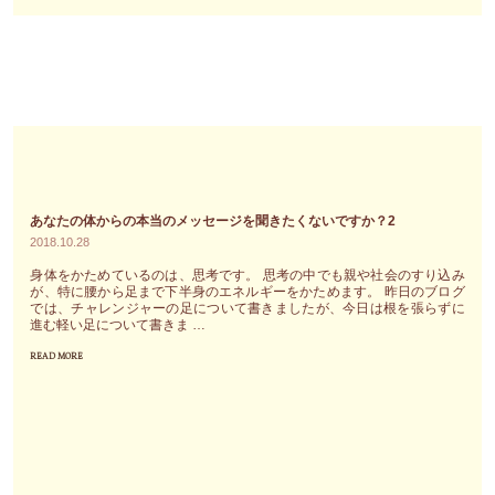
自
う"
分
の
思
い
が
相
手
に
あなたの体からの本当のメッセージを聞きたくないですか？2
2018.10.28
届
か
身体をかためているのは、思考です。 思考の中でも親や社会のすり込み
が、特に腰から足まで下半身のエネルギーをかためます。 昨日のブログ
な
では、チャレンジャーの足について書きましたが、今日は根を張らずに
い
進む軽い足について書きま …
な
READ MORE
"あ
ら
な
届
た
か
の
な
体
く
か