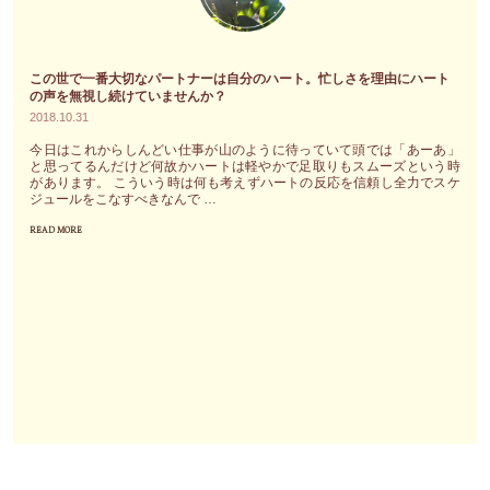
来
中
る
に
の
眠
この世で一番大切なパートナーは自分のハート。忙しさを理由にハート
で
っ
の声を無視し続けていませんか？
2018.10.31
す"
て
い
今日はこれからしんどい仕事が山のように待っていて頭では「あーあ」
と思ってるんだけど何故かハートは軽やかで足取りもスムーズという時
ま
があります。 こういう時は何も考えずハートの反応を信頼し全力でスケ
す"
ジュールをこなすべきなんで …
READ MORE
"こ
の
世
で
一
番
大
切
な
パ