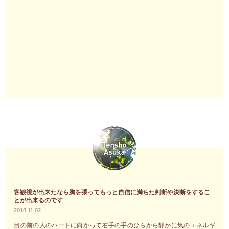
ワ
フ
ル
に
あ
な
た
を
グ
レ
ー
ド
ア
ッ
プ、
客観視が出来たなら胸を張ってもっと自信に満ちた判断や決断をするこ
シ
とが出来るのです
フ
2018.11.02
ト
目の前の人のハートに向かって右手の手のひらから静かに気のエネルギ