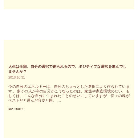
ッ
ー
ト
ト
ガ
の
イ
声
ド
を
の
無
エ
視
ネ
し
ル
続
人生は全部、自分の選択で創られるので、ポジティブな選択を進んでし
ギ
け
ませんか？
ー
2018.10.31
て
の
い
今の自分のエネルギーは、自分のちょっとした選択により作られていま
絵
す。 多くの人が今の自分がこうなったのは、家族や家庭環境のせい、も
ま
しくは、こんな自分に生まれたことのせいにしていますが、個々の魂が
と
せ
ベストだと選んだ容姿と国、 …
メ
ん
READ MORE
"人
ッ
か？"
生
セ
は
ー
全
ジ